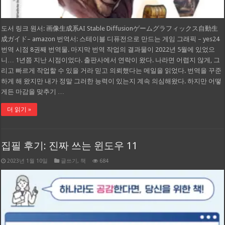
도서 링크 원서: 画像生成系AI Stable Diffusionゲームグラフィックス自動生
成ガイド– amazon 번역서: 스테이블 디퓨전으로 만드는 게임 그래픽 – yes24
번역 시점 8권째 번역물. 마지막 번역 작업의 결과물이 2022년 5월에 있었으
니… 1년쯤 지난 시점이었다. 출판사에서 연락이 왔다. 나라면 어렵지 않게, 그
리고 빠르게 작업할 수 있을 거라 믿고 의뢰했다는 메일을 읽었다. 번역을 꾸준
하게 해 왔지만 내가 정말 그러한 능력이 있는지 계속 의심해왔다. 하지만 어떻
게든 마감을 맞추기 …
더 읽기 »
집필 후기: 진짜 쓰는 윈도우 11
2023년 1월 10일
글쓰기
,
책
684