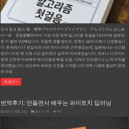
도서 링크 원서: 新・標準プログラマーズライブラリ アルゴリズム はじめ
の一歩 完全攻略번역서: 가장 쉬운 독학 알고리즘 첫걸음 C&자바편 일본에
온 지 벌써 5년째입니다. 처음엔 생활 방식도, 문화도 달라서 꽤나 고생했습니
다. 한국에서 IT 편집자와 서버 엔지니어로 근무했었는데, 일본에서는 시스템
엔지니어로 꽤 오랜 시간 일하면서 실무에 익숙해졌습니다. 코로나 시국이라
원격 근무에 익숙해져 매너리즘에 빠질 즈음, 이래선 안되겠다고 느껴 이직을
준비했습니다. 내년부터 새로운 도전을 시작합니다! 대학 시절에 열심히 읽었
던 자료 …
더 읽기 »
번역후기: 만들면서 배우는 파이토치 딥러닝
2021년 8월 22일
글쓰기
,
책
657