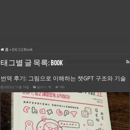
홈
»
[태그:]
Book
태그별 글 목록:
Book
번역 후기: 그림으로 이해하는 챗GPT 구조와 기술
2025년 11월 16일
글쓰기
,
책
180