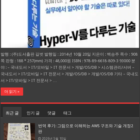
발행 : (주)도서출판 길벗 발행일 : 2014년 10월 20일 지은이 : 백승주 쪽수 : 908
쪽 판형 : 188 * 257(mm) 가격 : 48,000원 ISBN : 978-89-6618-809-3 93000 분
야 : – 국내도서 > IT/모바일 > IT 전문서 > 개발/OS/DB > 시스템관리/서버 –
국내도서 > IT/모바일 > IT 전문서 > 개발/OS/DB > 개발/OS/DB 기타 – 국내도
서 > IT/모바일 > IT 전문서 > …
더 읽기 »
최근 글
인기 글
댓글
태그
번역 후기: 그림으로 이해하는 AWS 구조와 기술 개정2
판
2026년 5월 10일