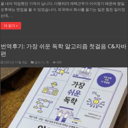
을 내어 작업했던 기억이 납니다. 다행히(?) 재택근무가 이어졌기 때문에 평일
오후에는 면접을 볼 수 있었습니다. 외국에서 회사를 옮기는 일은 힘든 일이었
는데, …
더 읽기 »
번역후기: 가장 쉬운 독학 알고리즘 첫걸음 C&자바
편
2021년 11월 8일
글쓰기
,
책
683