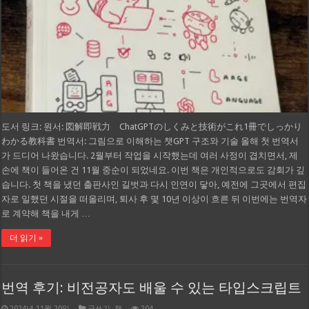
도서 링크: 원서: 図解即戦力 ChatGPTのしくみと技術がこれ1冊でしっかり
わかる教科書 번역서: 그림으로 이해하는 챗GPT 구조와 기술 올해 첫 번역서
가 드디어 나왔습니다. 2월부터 작업을 시작했는데 여러 사정이 겹치면서, 제
손에 책이 들어온 건 11월 중순이 되었네요. 이번 책은 개인적으로도 감회가 깊
습니다. 첫 책을 냈던 출판사인 길벗과 다시 인연이 닿아, 예전에 그곳에서 편집
자로 일했던 시절을 떠올리며, 퇴사 후 몇 10년 이상이 흐른 뒤 이번에는 번역자
로 계약해 책을 내게 …
더 읽기 »
번역 후기: 비전공자도 배울 수 있는 타입스크립트
2024년 11월 20일
글쓰기
,
책
204