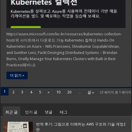
https://azure.microsoft.com/ko-kr/resources/kubernetes-collection-
host/위 사이트에서 다운로드 가능 Kubernetes 컬렉션 Hands-On
Kubernetes on Azure – Nills Franssens, Shivakumar Gopalakrishnan,
and Gunther Lenz, Packt Desinging Distributed Systems – Brendan
Burns, Oreilly Manage Your Kubernetes Clusters with Built-in Best
Practices(웨비나)
더 읽기 »
1
2
3
4
5
»
10
20
...
끝 »
23 페이지 중 1 페이지
최근 글
인기 글
댓글
태그
번역 후기: 그림으로 이해하는 AWS 구조와 기술 개정2
판