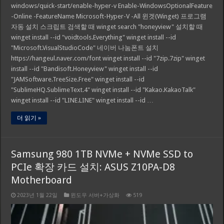
windows/quick-start/enable-hyper-v Enable-WindowsOptionalFeature
-Online -FeatureName Microsoft-Hyper-V -All 윈겟(Winget) 프로그램
자동 설치 스크립트 검색할 때 winget search "honeyview" 설치할 때
winget install --id "voidtools.Everything" winget install --id
"Microsoft.VisualStudioCode" 네이버 나눔폰트 설치
https://hangeul.naver.com/font winget install --id "7zip.7zip" winget
install --id "Bandisoft.Honeyview" winget install --id
"JAMSoftware.TreeSize.Free" winget install --id
"SublimeHQ.SublimeText.4" winget install --id "Kakao.KakaoTalk"
winget install --id "LINE.LINE" winget install --id …
더 읽기 »
Samsung 980 1TB NVMe + NVMe SSD to
PCIe 확장 카드 설치: ASUS Z10PA-D8
Motherboard
2023년 1월 22일
윈도우 서버+가상화
519