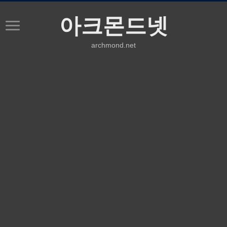
아크몬드넷
archmond.net