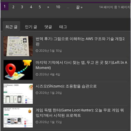
1
2
3
4
5
»
10
...
끝 »
14 페이지 중 1 페이지
최근 글
인기 글
댓글
태그
번역 후기: 그림으로 이해하는 AWS 구조와 기술 개정2
판
2026년 5월 10일
마지막 기억에서 다시 찾는 앱, 두고 온 곳 찾기(Left In A
Moment)
2026년 4월 4일
시즈모(Shizumo): 조용함을 습관으로
2026년 1월 26일
게임 득템 헌터(Game Loot Hunter): 오늘 무료 게임 뭐
있지?에서 시작된 프로젝트
2026년 1월 15일