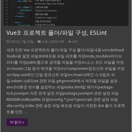
Vue3: 프로젝트 폴더/파일 구성, ESLint
2023년 7월 30일
프로그래밍+DB
629
새로 만든 Vue 프로젝트의 폴더/파일 구성 폴더/파일내용.vscodeVisual
Studio용 설정 파일dist배포용 파일 세트를 저장node_modules라이브
러리를 저장public웹으로 공개할 파일을 저장src소스 코드 파일을 저장
src/assets그림 등의 애셋을 저장src/components컴포넌트 파일을 저장
src/App.vue메인 단일 컴포넌트 파일src/main.ts메인 스크립트 파
일.eslintrc.cjsESLint 관련 파일.gitignoreGit에서 제외할 파일을 설정
env.d.ts환경 변수를 설정하는 파일index.html탑 페이지package-
lock.jsonnpm 의존 관계 설정 파일package.jsonnpm 관련 설정 파일
README.mdReadMe 파일tsconfig.*.jsonTypeScript 관련 설정 파일
vite.config.tsVite 관련 설정 파일 배포용 파일이 저장된 dist 폴더 프로젝
트를 만든 …
더 읽기 »