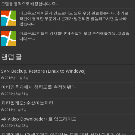
모델을 동적으로 배정합니다. 즉...
아크몬드: 아이폰과 안드로이드 모두 수정 완료했습니다. 추가로
확인이 필요한 부분이나 문제가 발견되면 말씀해주시면 감사하
겠습니다....
아크몬드: 피드백 감사합니다! 주말에 보고 수정해볼게요. 고맙습
니다 ^^...
랜덤 글
SVN Backup, Restore (Linux to Windows)
2016년 11월 5일
이비인후과에서 청력도를 측정해봤다
2023년 8월 31일
치킨필레오: 순살마늘치킨
2014년 1월 8일
4K Video Downloader+로 업그레이드
2023년 8월 28일
지메일에서 [검색조건과 일치하는 모든 대화 선택] 단추가 안 보