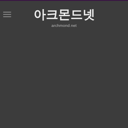
아크몬드넷
archmond.net