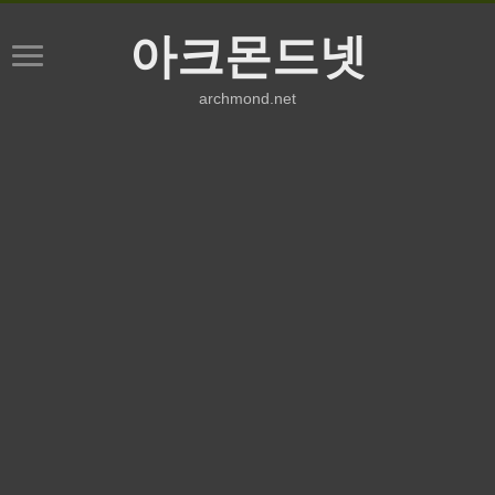
아크몬드넷
archmond.net