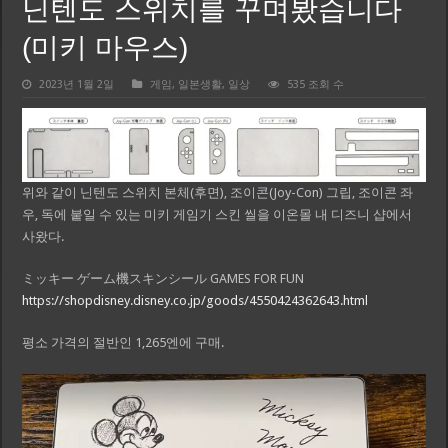
닌텐도 스위치를 꾸며봤습니다
(미키 마우스)
2023년 1월 2일
게임
,
일본생활
,
일상
535 조회 수
위와 같이 닌텐도 스위치 본체(후면), 조이콘(Joy-Con) 그립, 조이콘 좌
우, 독에 붙일 수 있는 미키 게임기 스킨 씰을 이온몰 내 디즈니 샵에서
사왔다.
ミッキー ゲーム機スキンシール GAMES FOR FUN
https://shopdisney.disney.co.jp/goods/4550424362643.html
평소 가격의 절반인 1,265엔에 구매.