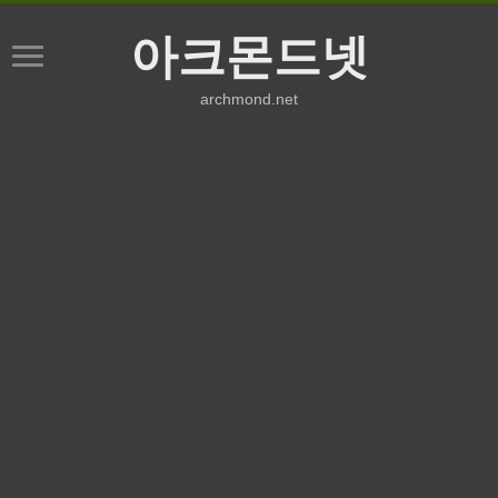
아크몬드넷
archmond.net