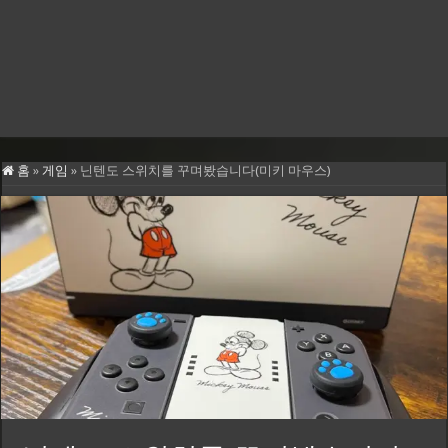
홈
»
게임
»
닌텐도 스위치를 꾸며봤습니다(미키 마우스)