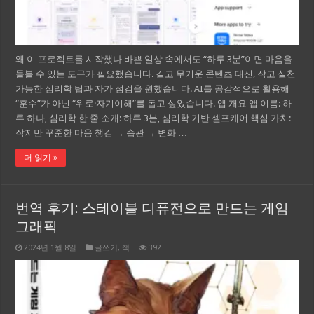
왜 이 프로젝트를 시작했나 바쁜 일상 속에서도 “하루 3분”이면 마음을
돌볼 수 있는 도구가 필요했습니다. 길고 무거운 콘텐츠 대신, 작고 실천
가능한 심리학 팁과 자가 점검을 원했습니다. AI를 공감적으로 활용해
“훈수”가 아닌 “위로·자기이해”를 돕고 싶었습니다. 앱 개요 앱 이름: 하
루 하나, 심리학 한 줄 소개: 하루 3분, 심리학 기반 셀프케어 핵심 가치:
작지만 꾸준한 마음 챙김 → 습관 → 변화 …
더 읽기 »
번역 후기: 스테이블 디퓨전으로 만드는 게임
그래픽
2024년 1월 8일
글쓰기
,
책
392