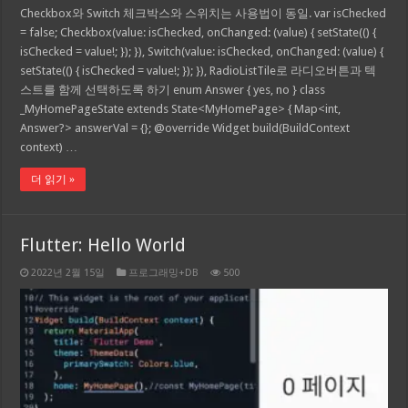
Checkbox와 Switch 체크박스와 스위치는 사용법이 동일. var isChecked
= false; Checkbox(value: isChecked, onChanged: (value) { setState(() {
isChecked = value!; }); }), Switch(value: isChecked, onChanged: (value) {
setState(() { isChecked = value!; }); }), RadioListTile로 라디오버튼과 텍
스트를 함께 선택하도록 하기 enum Answer { yes, no } class
_MyHomePageState extends State<MyHomePage> { Map<int,
Answer?> answerVal = {}; @override Widget build(BuildContext
context) …
더 읽기 »
Flutter: Hello World
2022년 2월 15일
프로그래밍+DB
500