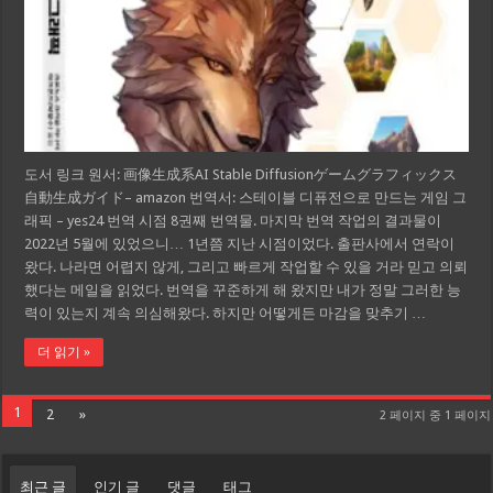
도서 링크 원서: 画像生成系AI Stable Diffusionゲームグラフィックス
自動生成ガイド– amazon 번역서: 스테이블 디퓨전으로 만드는 게임 그
래픽 – yes24 번역 시점 8권째 번역물. 마지막 번역 작업의 결과물이
2022년 5월에 있었으니… 1년쯤 지난 시점이었다. 출판사에서 연락이
왔다. 나라면 어렵지 않게, 그리고 빠르게 작업할 수 있을 거라 믿고 의뢰
했다는 메일을 읽었다. 번역을 꾸준하게 해 왔지만 내가 정말 그러한 능
력이 있는지 계속 의심해왔다. 하지만 어떻게든 마감을 맞추기 …
더 읽기 »
1
2
»
2 페이지 중 1 페이지
최근 글
인기 글
댓글
태그