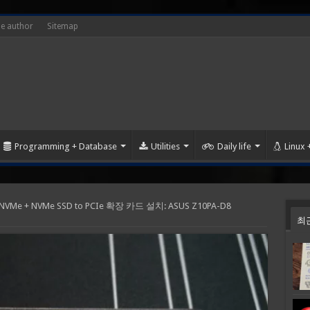
he author
Sitemap
Programming + Database
Utilities
Daily life
Linux
 NVMe + NVMe SSD to PCIe 확장 카드 설치: ASUS Z10PA-D8
최