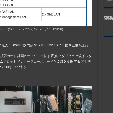
Socia
r: 1(NGFF Type 2242, Capacity 16~128GB)
Me M.2 最大 3,500MB/秒 内蔵 SSD MZ-V8V1T0B/EC 国内正規保証品
.0 / 3.0 x4 拡張カード 純銅ヒートシンク付き 変換 アダプター 増設インタ
応 M.2 スロット インターフェースボード M.2 SSD 変換 アダプタ デ
42 2230 すべて対応