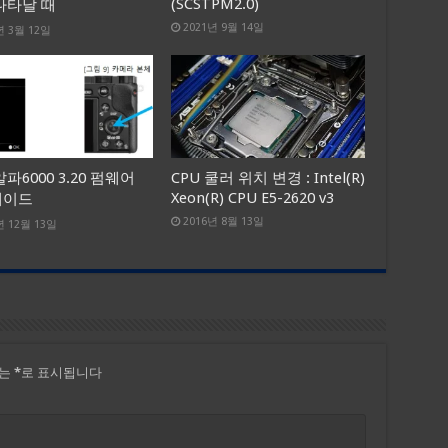
(SCSTPM2.0)
나타날 때
2021년 9월 14일
년 3월 12일
파6000 3.20 펌웨어
CPU 쿨러 위치 변경 : Intel(R)
Xeon(R) CPU E5-2620 v3
레이드
2016년 8월 13일
년 12월 13일
드는
*
로 표시됩니다