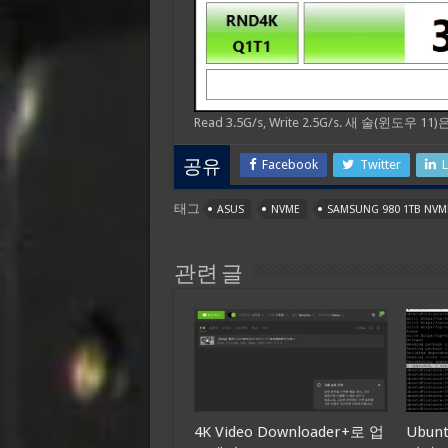
Read 3.5G/s, Write 2.5G/s. 새 술(윈도우 1
Facebook
Twitter
L
공유
태그
ASUS
NVME
SAMSUNG 980 1TB NVM
관련 글
4K Video Downloader+로 업
Ubunt