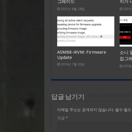
그레이드
지가 
2023년 8월 28일
2023
ASMB8-iKVM: Firmware
소니 알
Update
업그
2019년 7월 20일
2018
답글 남기기
이메일 주소는 공개되지 않습니다.
필수 필
댓글
*