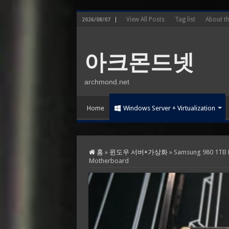
View All Posts
Tag list
About t
2026/08/07
아크몬드넷
archmond.net
Home
Windows Server + Virtualization
홈
»
윈도우 서버+가상화
»
Samsung 980 1TB
Motherboard