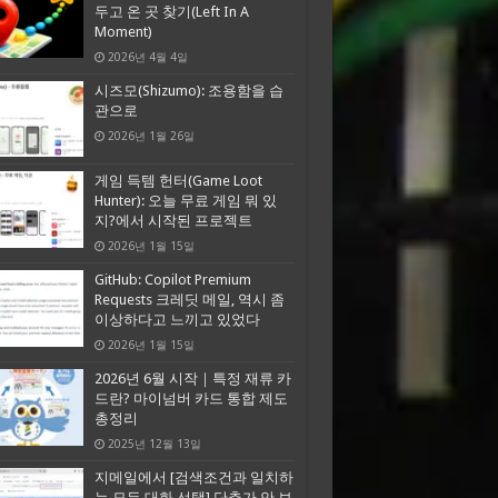
두고 온 곳 찾기(Left In A
Moment)
2026년 4월 4일
시즈모(Shizumo): 조용함을 습
관으로
2026년 1월 26일
게임 득템 헌터(Game Loot
Hunter): 오늘 무료 게임 뭐 있
지?에서 시작된 프로젝트
2026년 1월 15일
GitHub: Copilot Premium
Requests 크레딧 메일, 역시 좀
이상하다고 느끼고 있었다
2026년 1월 15일
2026년 6월 시작｜특정 재류 카
드란? 마이넘버 카드 통합 제도
총정리
2025년 12월 13일
지메일에서 [검색조건과 일치하
는 모든 대화 선택] 단추가 안 보