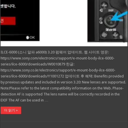
ILCE-6000 (소니 알파 a6000) 3.20 펌웨어 업데이트. 웹 사이트 영문:
https://www.sony.com/electronics/support/e-mount-body-ilce-6000-
series/ilce-6000/downloads/W0010879 한글:
https://www.sony.co.kr/electronics/support/e-mount-body-ilce-6000-
series/ilce-6000/downloads/Y1001272 업데이트 후 혜택: Benefits provided
by previous updates and included in version 3.20: New lenses are supported.
Note:Please refer to the latest compatibility information on the Web. Phase-
detection AF is supported The lens name will be correctly recorded in the
EXIF The AF can be used in …
더 읽기 »