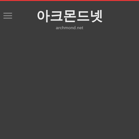
아크몬드넷
archmond.net