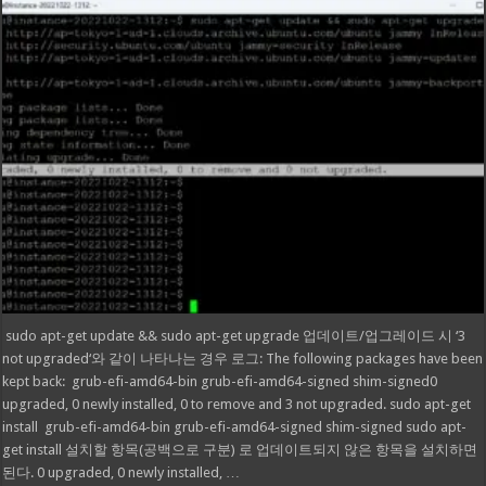
sudo apt-get update && sudo apt-get upgrade 업데이트/업그레이드 시 ‘3
not upgraded‘와 같이 나타나는 경우 로그: The following packages have been
kept back: grub-efi-amd64-bin grub-efi-amd64-signed shim-signed0
upgraded, 0 newly installed, 0 to remove and 3 not upgraded. sudo apt-get
install grub-efi-amd64-bin grub-efi-amd64-signed shim-signed sudo apt-
get install 설치할 항목(공백으로 구분) 로 업데이트되지 않은 항목을 설치하면
된다. 0 upgraded, 0 newly installed, …