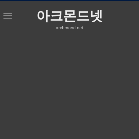
아크몬드넷
archmond.net