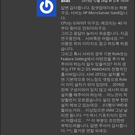
alias
2015년 12월 28일 at 오후 10:30
답변 감사합니다. 칩셋업데이트는 해봤
구요. 서버는 HP MicroServer Gen8입니
다.
CPU는 G1610T 이구요. 메모리는 4G 아
무리 찾아도 안되더라구요.
그리고 응답이 늦어서 죄송합니다. 지금
연구중인데… 서버쪽은 어렵네요. ^^
아묻든 위의 이미지도 참고 하도록 하겠
습니다.
그리고 혹시 서버의 경우 기본 Role또는
Feature Setting에서 어떤것을 추가 해
주어야 하는지 알수 있을까요? 저의 경
우는 FTP 하고 IIS WebDAV의 전형적인
홈서버입니다. 서버 2012는 설치를 하
면 기본적으로 어느정도 셋팅으로 Role
이 이미 설치가 되어 있던데… 2016은
전혀 구성이되어 있지 않고 세시히 따로
설치를 해주어야 하는데… 어느것이 적
당할런지 모르겠습니다. 일단 전부 한번
설치 해보고 있는데요… (다행이 VHD로
돌리는거라… 이상있으면 child 그냥 날
리면 됩니다. ^^) 역시 기초지식이 없어
서 어렵네요… ^^ 이 부분도 조언한번
부탁드려봅니다. 답변 주셔서 감사합니
다. ^^;; 즐거운 연말 되세요.