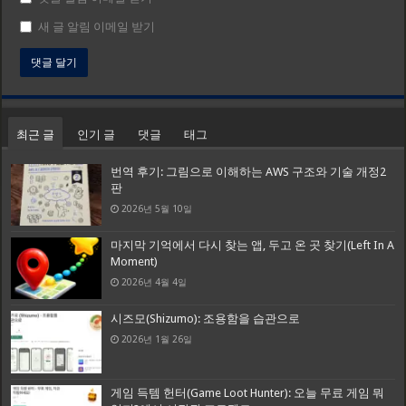
새 글 알림 이메일 받기
최근 글
인기 글
댓글
태그
번역 후기: 그림으로 이해하는 AWS 구조와 기술 개정2
판
2026년 5월 10일
마지막 기억에서 다시 찾는 앱, 두고 온 곳 찾기(Left In A
Moment)
2026년 4월 4일
시즈모(Shizumo): 조용함을 습관으로
2026년 1월 26일
게임 득템 헌터(Game Loot Hunter): 오늘 무료 게임 뭐