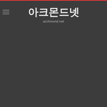
아크몬드넷
archmond.net