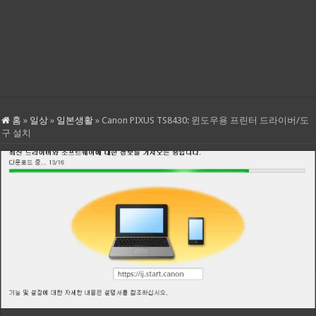
홈
»
일상
»
일본생활
»
Canon PIXUS TS8430: 윈도우용 프린터 드라이버/도
구 설치