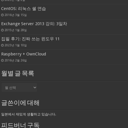
CentOS: 리눅스 쉘 연습
2016년 3월 15일
Exchange Server 2013 강의: 3일차
2015년 1월 28일
집필 후기: 진짜 쓰는 윈도우 11
2023년 1월 10일
Raspberry + OwnCloud
2016년 2월 26일
월별 글 목록
월
별
글
목
글쓴이에 대해
록
일본에서 재밌게 생활하고 있습니다.
피드버너 구독