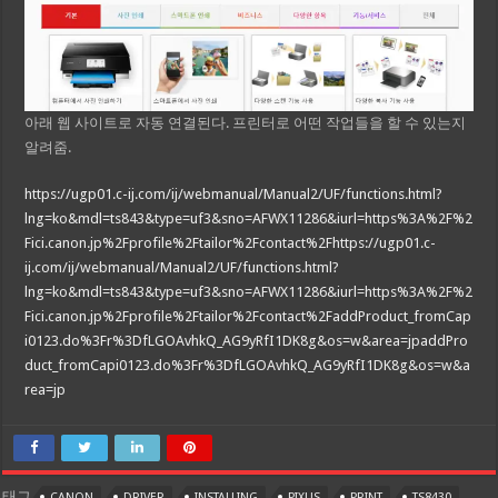
아래 웹 사이트로 자동 연결된다. 프린터로 어떤 작업들을 할 수 있는지
알려줌.
https://ugp01.c-ij.com/ij/webmanual/Manual2/UF/functions.html?
lng=ko&mdl=ts843&type=uf3&sno=AFWX11286&iurl=https%3A%2F%2
Fici.canon.jp%2Fprofile%2Ftailor%2Fcontact%2Fhttps://ugp01.c-
ij.com/ij/webmanual/Manual2/UF/functions.html?
lng=ko&mdl=ts843&type=uf3&sno=AFWX11286&iurl=https%3A%2F%2
Fici.canon.jp%2Fprofile%2Ftailor%2Fcontact%2FaddProduct_fromCap
i0123.do%3Fr%3DfLGOAvhkQ_AG9yRfI1DK8g&os=w&area=jpaddPro
duct_fromCapi0123.do%3Fr%3DfLGOAvhkQ_AG9yRfI1DK8g&os=w&a
rea=jp
태그
CANON
DRIVER
INSTALLING
PIXUS
PRINT
TS8430