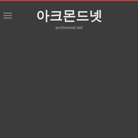
아크몬드넷
archmond.net