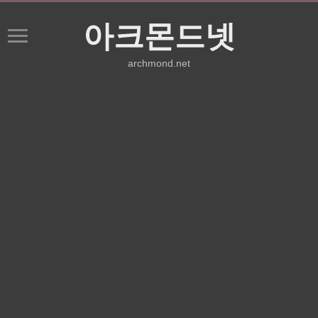
아크몬드넷
archmond.net