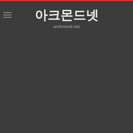
아크몬드넷
archmond.net