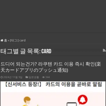
홈
»
[태그:]
card
태그별 글 목록:
card
드디어 되는건가? 라쿠텐 카드 이용 즉시 확인(楽
天カードアプリのプッシュ通知)
2024년 11월 9일
일본생활
344