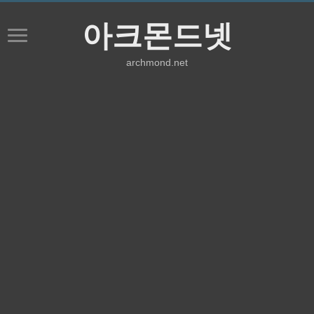
아크몬드넷
archmond.net