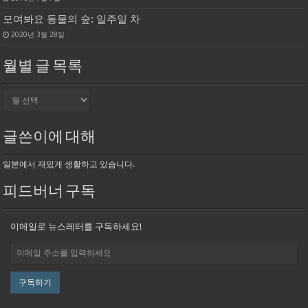
모여봐요 동물의 숲: 일주일 차
2020년 3월 28일
월별 글 목록
월
별
글
목
글쓴이에 대해
록
일본에서 재밌게 생활하고 있습니다.
피드버너 구독
이메일로 뉴스레터를 구독하세요!