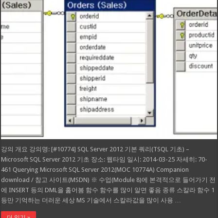
강의 개요 강의명: [#10774] SQL Server 2012 기본 쿼리(TSQL 기초) –
Microsoft SQL Server 2012 기초 장소: 웹타임 일시: 2014-03-25 자세히: 70-
461 Querying Microsoft SQL Server 2012(MOC 10774A) Companion
download / 참고 사이트(MSDN) ※ 수업(Module 8)에 본격적으로 들어가기 전
에 INSERT 등의 DML을 훑어봄 함수 함수를 많이 알면 좋음 종류 스칼라 함수 1
등만 기억하는 더러운 세상 MS 기술에서 스칼라값을 많이 사용 …
더 읽기 »