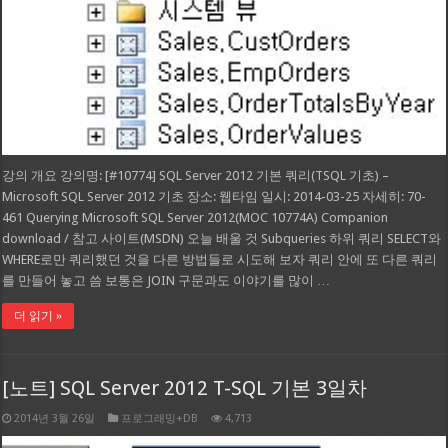
강의 개요 강의명: [#10774] SQL Server 2012 기본 쿼리(TSQL 기초) –
Microsoft SQL Server 2012 기초 장소: 웹타임 일시: 2014-03-25 자세히: 70-
461 Querying Microsoft SQL Server 2012(MOC 10774A) Companion
download / 참고 사이트(MSDN) 오늘 배울 것 Subqueries 하위 쿼리 SELECT와
WHERE로만 쿼리했던 것을 다른 방법들로 시도해 보자 쿼리 안에 또 다른 쿼리
를 만들어 놓고 씀 보통은 JOIN 구문과도 이야기를 많이 …
더 읽기 »
[노트] SQL Server 2012 T-SQL 기본 3일차
2014년 3월 26일
프로그래밍+DB
4,713