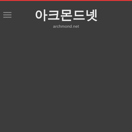
아크몬드넷
archmond.net