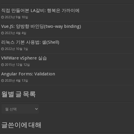
직접 만들어본 LA갈비: 행복은 가까이에
2023년 9월 10일
Vue.JS: 양방향 바인딩(two-way binding)
2023년 4월 4일
리눅스 기본 사용법: 셸(Shell)
2022년 10월 1일
VMWare vSphere 실습
2015년 12월 12일
Angular Forms: Validation
2020년 4월 13일
월별 글 목록
월
별
글
목
글쓴이에 대해
록