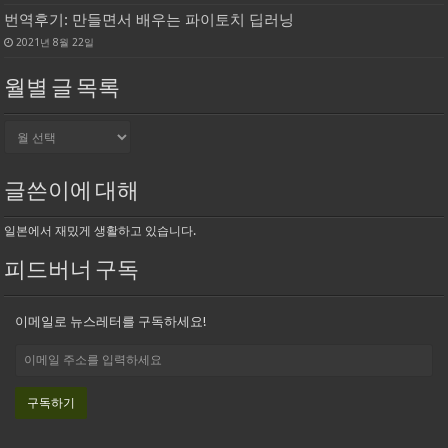
번역후기: 만들면서 배우는 파이토치 딥러닝
2021년 8월 22일
월별 글 목록
월
별
글
목
글쓴이에 대해
록
일본에서 재밌게 생활하고 있습니다.
피드버너 구독
이메일로 뉴스레터를 구독하세요!