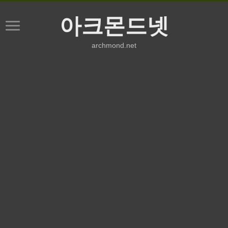
아크몬드넷
archmond.net