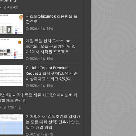
A Moment)
26년 4월 4일
시즈모(Shizumo): 조용함을 습
관으로
2026년 1월 26일
게임 득템 헌터(Game Loot
Hunter): 오늘 무료 게임 뭐 있
지?에서 시작된 프로젝트
2026년 1월 15일
GitHub: Copilot Premium
Requests 크레딧 메일, 역시 좀
이상하다고 느끼고 있었다
2026년 1월 15일
26년 6월 시작｜특정 재류 카드란? 마이넘버 카
통합 제도 총정리
25년 12월 13일
지메일에서 [검색조건과 일치하
는 모든 대화 선택] 단추가 안 보
일 때 해결 방법
2025년 12월 6일