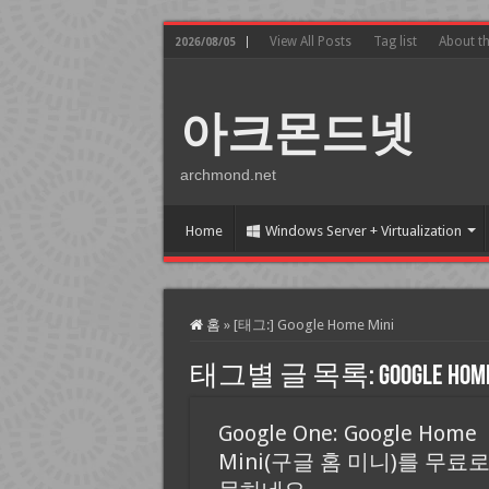
View All Posts
Tag list
About t
2026/08/05
아크몬드넷
archmond.net
Home
Windows Server + Virtualization
홈
»
[태그:]
Google Home Mini
태그별 글 목록:
Google Home
Google One: Google Home
Mini(구글 홈 미니)를 무료로