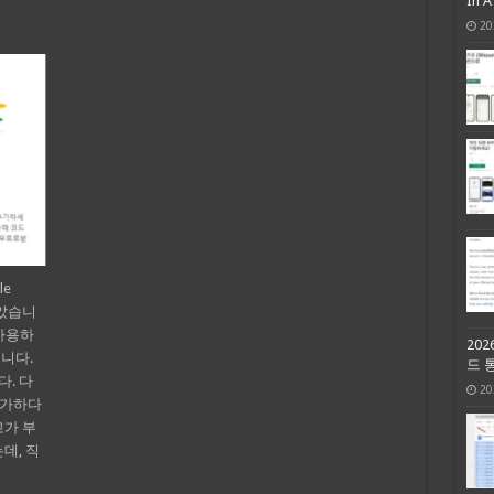
In 
20
le
받았습니
 사용하
20
니다.
드 
. 다
20
불가하다
고가 부
데, 직