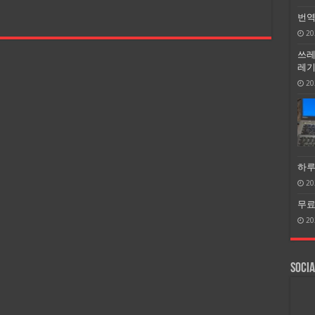
번역
20
쓰레
레기 
20
하루
20
무료 
20
Socia