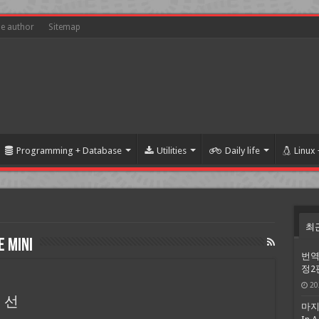
he author
Sitemap
Programming + Database
Utilities
Daily life
Linux
최
 Mini
번역
정2
20
 선
마지