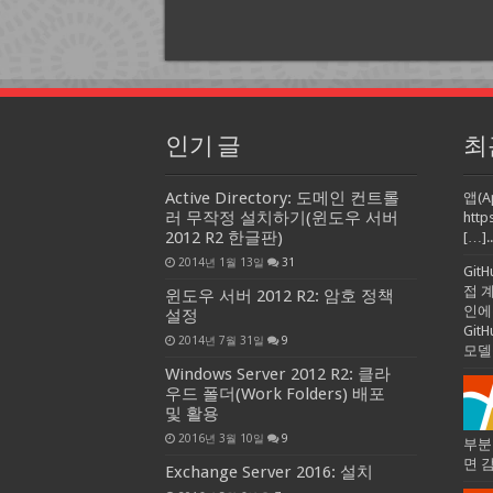
인기 글
최
Active Directory: 도메인 컨트롤
앱(A
러 무작정 설치하기(윈도우 서버
http
2012 R2 한글판)
[…]..
2014년 1월 13일
31
Git
접 
윈도우 서버 2012 R2: 암호 정책
인에
설정
Gi
2014년 7월 31일
9
모델
Windows Server 2012 R2: 클라
우드 폴더(Work Folders) 배포
및 활용
2016년 3월 10일
9
부분
면 
Exchange Server 2016: 설치