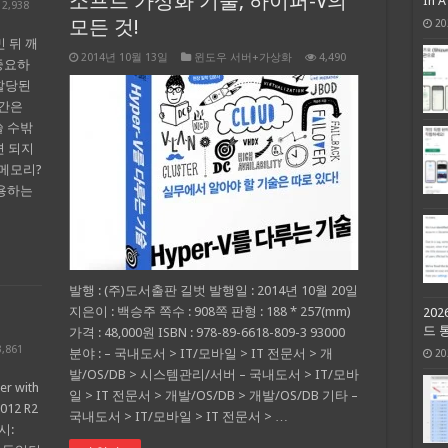
소프트 가상화 기술, 하이퍼-V의
In 
2,938
모든 것!
20
민 뒤 깨
2014년 10월 13일
윈도우 서버+가상화
4,490
중요하
 할당된
공간은
쓸 수밖
면 되지
 메모리?
 사용하는
발행 : (주)도서출판 길벗 발행일 : 2014년 10월 20일
지은이 : 백승주 쪽수 : 908쪽 판형 : 188 * 257(mm)
20
드 
가격 : 48,000원 ISBN : 978-89-6618-809-3 93000
3,861
분야 : – 국내도서 > IT/모바일 > IT 전문서 > 개
20
발/OS/DB > 시스템관리/서버 – 국내도서 > IT/모바
r with
일 > IT 전문서 > 개발/OS/DB > 개발/OS/DB 기타 –
2012 R2
국내도서 > IT/모바일 > IT 전문서 > …
시: