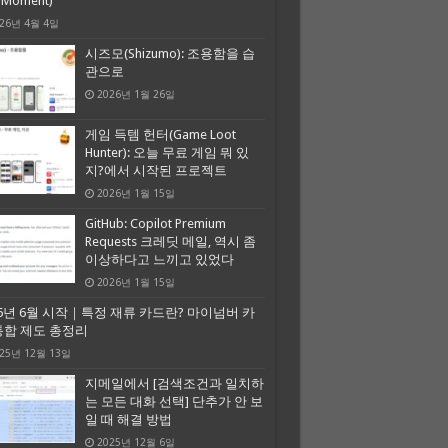
A Moment)
26년 4월 4일
시즈모(Shizumo): 조용함을 습
관으로
2026년 1월 26일
게임 득템 헌터(Game Loot
Hunter): 오늘 무료 게임 뭐 있
지?에서 시작된 프로젝트
2026년 1월 15일
GitHub: Copilot Premium
Requests 크레딧 메일, 역시 좀
이상하다고 느끼고 있었다
2026년 1월 15일
26년 6월 시작｜특정 재류 카드란? 마이넘버 카
통합 제도 총정리
25년 12월 13일
지메일에서 [검색조건과 일치하
는 모든 대화 선택] 단추가 안 보
일 때 해결 방법
2025년 12월 6일