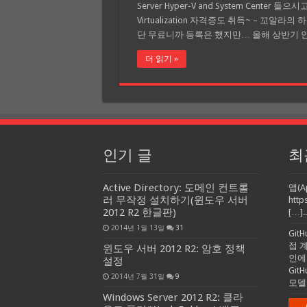
Server Hyper-V and System Center 들으시고
Virtualization 자격증도 취득~ – 꼬알라의
단 무료니까 등록은 했지만… 올해 상반기 
더 읽기 »
인기 글
최
Active Directory: 도메인 컨트롤
앱(A
러 무작정 설치하기(윈도우 서버
http
2012 R2 한글판)
[…]..
2014년 1월 13일
31
Git
접 
윈도우 서버 2012 R2: 암호 정책
인에
설정
Gi
2014년 7월 31일
9
모델
Windows Server 2012 R2: 클라