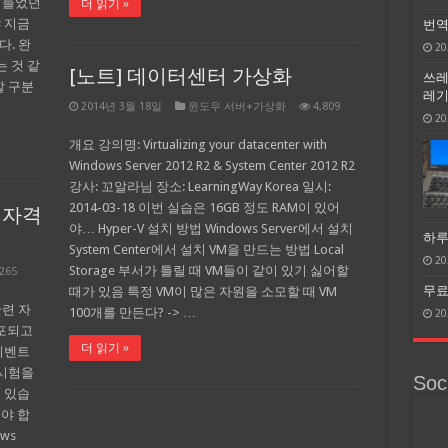
에 들었던
더 읽기 »
 지금
번역
다. 완
20
 것 같
[노트] 데이터센터 가상화
쓰레
할 구분
레기 
2014년 3월 18일
윈도우 서버+가상화
4,809
20
개요 강의명: Virtualizing your datacenter with
Windows Server 2012 R2 & System Center 2012 R2
강사: 꼬알라님 장소: LearningWay Korea 일시:
2014-03-18 이번 실습은 16GB 정도 RAM이 있어
화 자격
야… Hyper-V 설치 방법 Windows Server에서 설치
하루
System Center에서 설치 VM을 만드는 방법 Local
20
Storage 부서가 틀릴 때 VM들이 같이 있기 싫어할
,265
무료 
때가 있음 특정 VM이 많은 자원을 소모할 때 VM
관련 자
100개를 만든다? -> …
20
배포되고
더 읽기 »
이벤트
 시험을
Soci
 있습
셔야 합
ows