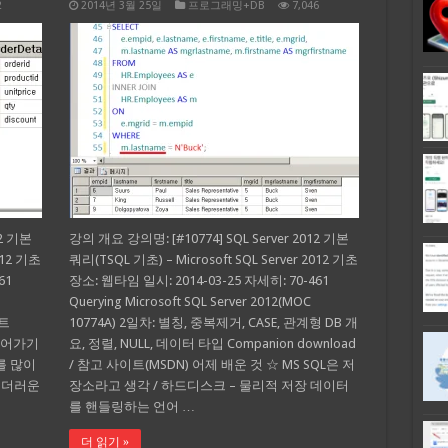
2
2014년 3월 25일
프로그래밍+DB
7,046
12 기본
강의 개요 강의명: [#10774] SQL Server 2012 기본
012 기초
쿼리(TSQL 기초) – Microsoft SQL Server 2012 기초
61
장소: 웹타임 일시: 2014-03-25 자세히: 70-461
Querying Microsoft SQL Server 2012(MOC
이트
10774A) 2일차: 별칭, 중복제거, CASE, 관계형 DB 개
 들어가기
요, 정렬, NULL, 데이터 타입 Companion download
를 많이
/ 참고 사이트(MSDN) 어제 배운 것 ☆ MS SQL은 저
 더러운
장소라고 생각 / 하드디스크 – 물리적 저장 데이터
를 핸들링하는 언어 …
더 읽기 »