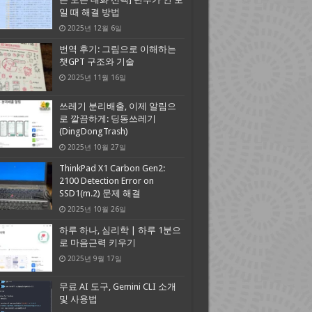
일 때 해결 방법
2025년 12월 6일
번역 후기: 그림으로 이해하는
챗GPT 구조와 기술
2025년 11월 16일
쓰레기 분리배출, 이제 알림으
로 깔끔하게: 딩동쓰레기
(DingDongTrash)
2025년 10월 27일
ThinkPad X1 Carbon Gen2:
2100 Detection Error on
SSD1(m.2) 문제 해결
2025년 10월 26일
하루 하나, 심리학 | 하루 1분으
로 마음근력 키우기
2025년 9월 17일
무료 AI 도구, Gemini CLI 소개
및 사용법