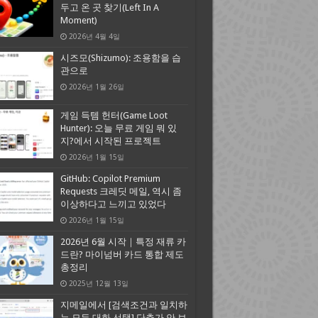
두고 온 곳 찾기(Left In A
Moment)
2026년 4월 4일
시즈모(Shizumo): 조용함을 습
관으로
2026년 1월 26일
게임 득템 헌터(Game Loot
Hunter): 오늘 무료 게임 뭐 있
지?에서 시작된 프로젝트
2026년 1월 15일
GitHub: Copilot Premium
Requests 크레딧 메일, 역시 좀
이상하다고 느끼고 있었다
2026년 1월 15일
2026년 6월 시작｜특정 재류 카
드란? 마이넘버 카드 통합 제도
총정리
2025년 12월 13일
지메일에서 [검색조건과 일치하
는 모든 대화 선택] 단추가 안 보