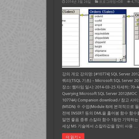
2014년 3월 26일
프로그래밍+DB
4,71
강의 개요 강의명: [#10774] SQL Server 20
쿼리(TSQL 기초) – Microsoft SQL Server 2
장소: 웹타임 일시: 2014-03-25 자세히: 70-4
Querying Microsoft SQL Server 2012(MOC
10774A) Companion download / 참고 사
(MSDN) ※ 수업(Module 8)에 본격적으로
전에 INSERT 등의 DML을 훑어봄 함수 함수
알면 좋음 종류 스칼라 함수 1등만 기억하는
세상 MS 기술에서 스칼라값을 많이 사용 …
더 읽기 »