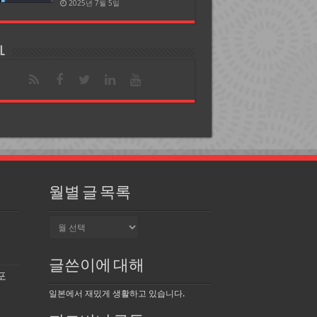
2025년 7월 5일
l
월별 글 목록
월
별
글
목
글쓴이에 대해
록
포
일본에서 재밌게 생활하고 있습니다.