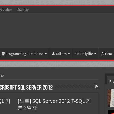
he author
Sitemap
Programming + Database
Utilities
Daily life
Linux
012
최
crosoft SQL Server 2012
QL 기
[노트] SQL Server 2012 T-SQL 기
본 2일차