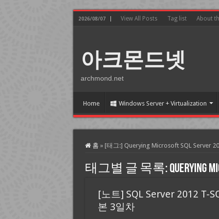
View All Posts
Tag list
About t
2026/08/07
아크몬드넷
archmond.net
Home
Windows Server + Virtualization
홈
»
[태그:]
Querying Microsoft SQL Server 2
태그별 글 목록:
Querying Mi
[노트] SQL Server 2012 T-S
본 3일차