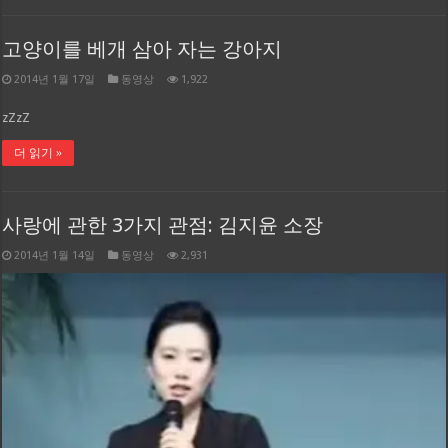
고양이를 베개 삼아 자는 강아지
2014년 1월 17일
동영상
1,922
zZzZ
더 읽기 »
사랑에 관한 3가지 관점: 김지윤 소장
2014년 1월 14일
동영상
2,931