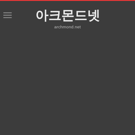
아크몬드넷
archmond.net