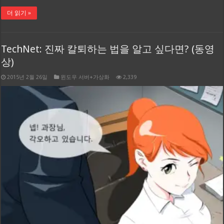
더 읽기 »
TechNet: 진짜 칼퇴하는 법을 알고 싶다면? (동영
상)
2015년 2월 26일
윈도우 서버+가상화
2,339