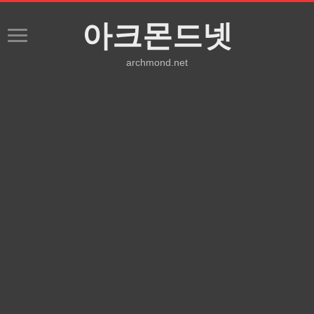
아크몬드넷
archmond.net