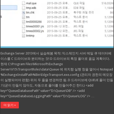
Exchange Server 2013에서 실습해봄 목적: 익스체인지 서버 메일 큐 데이터베
이스를 C 드라이브와 분리하는 것! D 드라이브의 특정 폴더로 옮길 계획이다.
현재 C:\Program Files\Microsoft\Exchange
Server\V15\TransportRoles\data\Queue 에 위치함 실행 창을 열어서 Notepad
%ExchangeInstallPath%Bin\EdgeTransport.exe.config (관리자 권한의 메모장
이 실행되어야 편함) 위의 두 줄을 변경하면 됨. D 드라이브에 QUEUE 폴더 만들
기(굳이 만들지 않아도, 자동으로 폴더를 만들어주긴 한다.) <add
key=”QueueDatabasePath” value=”D:\Queue\DB” /> <add
key=”QueueDatabaseLoggingPath” value=”D:\Queue\LOG” /> …
더 읽기 »