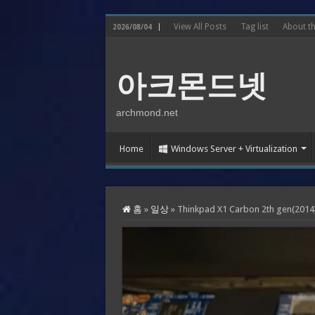
View All Posts
Tag list
About t
2026/08/04
아크몬드넷
archmond.net
Home
Windows Server + Virtualization
홈
»
일상
»
Thinkpad X1 Carbon 2th gen(2014)