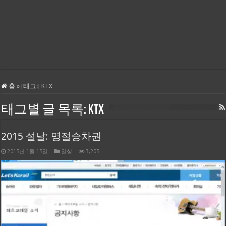
홈
»
[태그:]
KTX
태그별 글 목록:
KTX
2015 설날: 명절승차권
2015년 1월 15일
일상
3,205