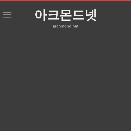
아크몬드넷
archmond.net