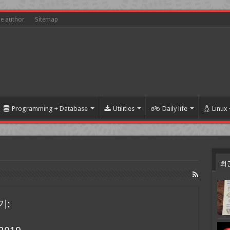
he author
Sitemap
Programming + Database
Utilities
Daily life
Linux
최
기: