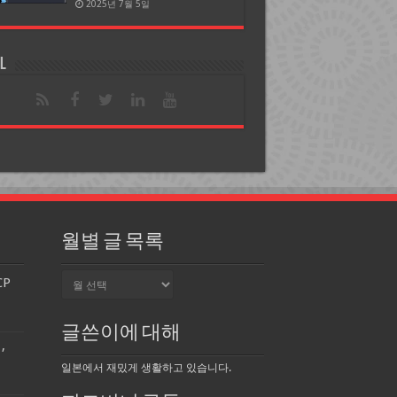
2025년 7월 5일
l
월별 글 목록
월
CP
별
글
목
글쓴이에 대해
록
,
일본에서 재밌게 생활하고 있습니다.