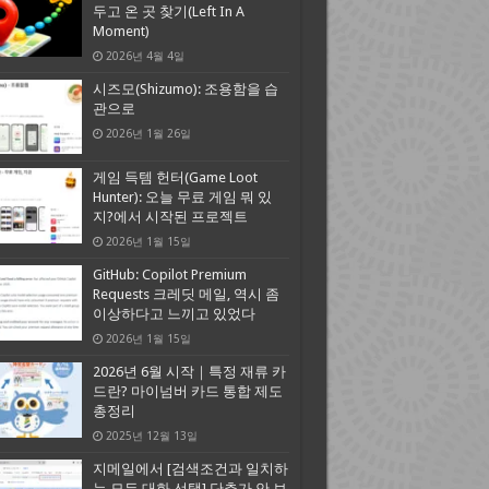
두고 온 곳 찾기(Left In A
Moment)
2026년 4월 4일
시즈모(Shizumo): 조용함을 습
관으로
2026년 1월 26일
게임 득템 헌터(Game Loot
Hunter): 오늘 무료 게임 뭐 있
지?에서 시작된 프로젝트
2026년 1월 15일
GitHub: Copilot Premium
Requests 크레딧 메일, 역시 좀
이상하다고 느끼고 있었다
2026년 1월 15일
2026년 6월 시작｜특정 재류 카
드란? 마이넘버 카드 통합 제도
총정리
2025년 12월 13일
지메일에서 [검색조건과 일치하
는 모든 대화 선택] 단추가 안 보