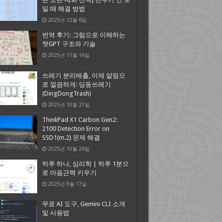
일 때 해결 방법
2025년 12월 6일
번역 후기: 그림으로 이해하는
챗GPT 구조와 기술
2025년 11월 16일
쓰레기 분리배출, 이제 알림으
로 깔끔하게: 딩동쓰레기
(DingDongTrash)
2025년 10월 27일
ThinkPad X1 Carbon Gen2:
2100 Detection Error on
SSD1(m.2) 문제 해결
2025년 10월 26일
하루 하나, 심리학 | 하루 1분으
로 마음근력 키우기
2025년 9월 17일
무료 AI 도구, Gemini CLI 소개
및 사용법