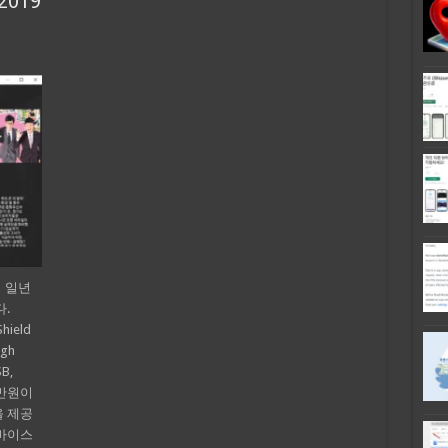
 2019
아직 일년
.
ield
igh
SB,
30만원이
을 제공
디바이스