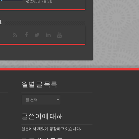
2025년 7월 5일
l
월별 글 목록
월
별
글
목
글쓴이에 대해
록
일본에서 재밌게 생활하고 있습니다.