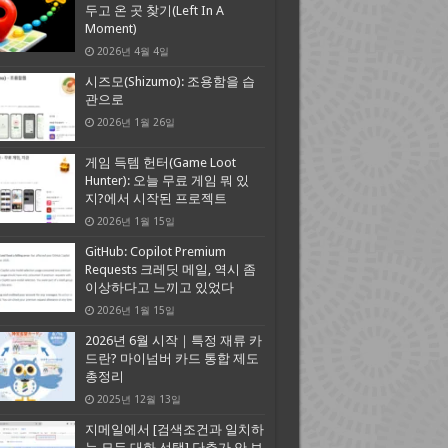
두고 온 곳 찾기(Left In A
Moment)
2026년 4월 4일
시즈모(Shizumo): 조용함을 습
관으로
2026년 1월 26일
게임 득템 헌터(Game Loot
Hunter): 오늘 무료 게임 뭐 있
지?에서 시작된 프로젝트
2026년 1월 15일
GitHub: Copilot Premium
Requests 크레딧 메일, 역시 좀
이상하다고 느끼고 있었다
2026년 1월 15일
2026년 6월 시작｜특정 재류 카
드란? 마이넘버 카드 통합 제도
총정리
2025년 12월 13일
지메일에서 [검색조건과 일치하
는 모든 대화 선택] 단추가 안 보