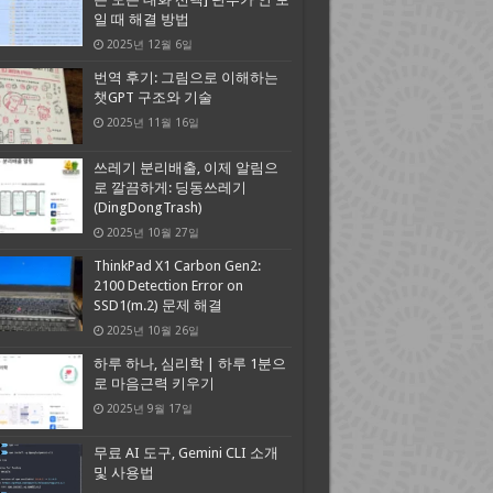
일 때 해결 방법
2025년 12월 6일
번역 후기: 그림으로 이해하는
챗GPT 구조와 기술
2025년 11월 16일
쓰레기 분리배출, 이제 알림으
로 깔끔하게: 딩동쓰레기
(DingDongTrash)
2025년 10월 27일
ThinkPad X1 Carbon Gen2:
2100 Detection Error on
SSD1(m.2) 문제 해결
2025년 10월 26일
하루 하나, 심리학 | 하루 1분으
로 마음근력 키우기
2025년 9월 17일
무료 AI 도구, Gemini CLI 소개
및 사용법