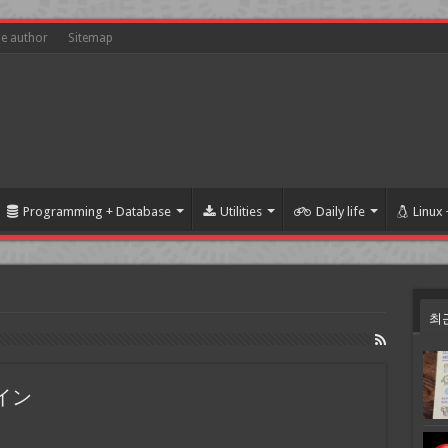
he author
Sitemap
Programming + Database
Utilities
Daily life
Linux
최
ーイン