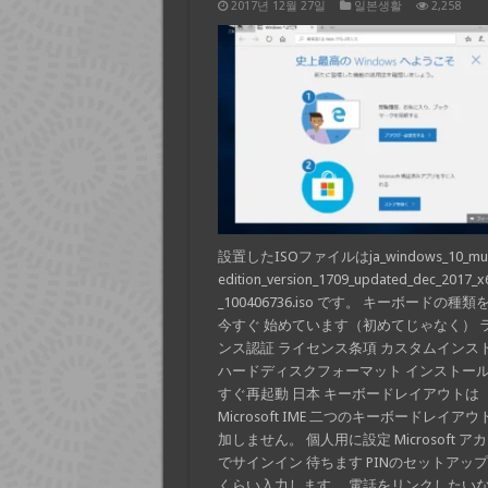
2017년 12월 27일
일본생활
2,258
設置したISOファイルはja_windows_10_mult
edition_version_1709_updated_dec_2017_x
_100406736.iso です。 キーボードの種類
今すぐ 始めています（初めてじゃなく） 
ンス認証 ライセンス条項 カスタムインス
ハードディスクフォーマット インストール
すぐ再起動 日本 キーボードレイアウトは
Microsoft IME 二つのキーボードレイア
加しません。 個人用に設定 Microsoft ア
でサインイン 待ちます PINのセットアップ
くらい入力します。 電話をリンクしたい