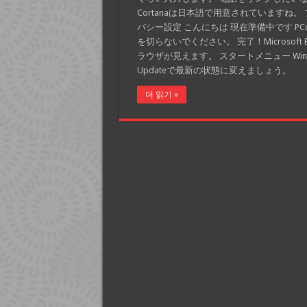
Cortanaは日本語で用意されていますね。
バシー設定 こんにちは 現在準備中です P
を切らないでください。 完了！Microsoft E
ラウザが見えます。 スタートメニュー Wind
Updateで最新の状態に変えましょう。
더 읽기 »