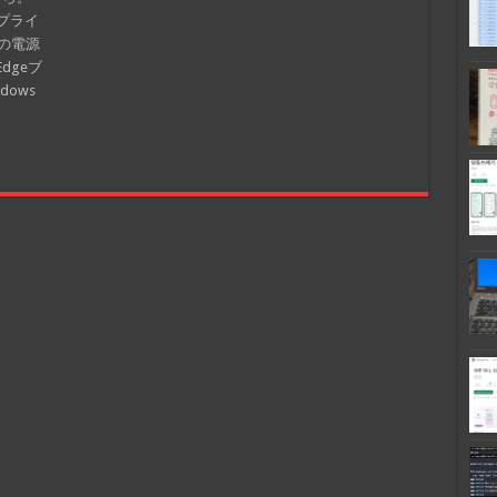
 プライ
Cの電源
dgeブ
ows