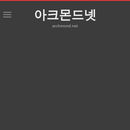
아크몬드넷
archmond.net