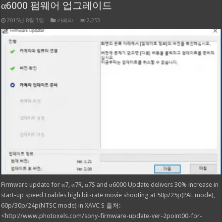
α6000 펌웨어 업그레이드
2015년 8월 3일
카메라
2,253
Firmware update for α7, α7R, α7S and α6000 Update delivers 30% increase in
start-up speed Enables high bit-rate movie shooting at 50p/25p(PAL mode),
60p/30p/24p(NTSC mode) in XAVC S 출처:
<http://www.photoxels.com/sony-firmware-update-ver-2point00-for-