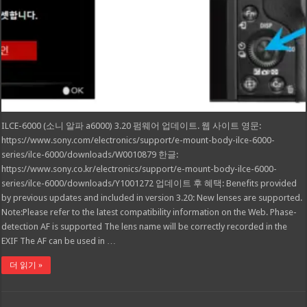
ILCE-6000 (소니 알파 a6000) 3.20 펌웨어 업데이트. 웹 사이트 영문:
https://www.sony.com/electronics/support/e-mount-body-ilce-6000-
series/ilce-6000/downloads/W0010879 한글:
https://www.sony.co.kr/electronics/support/e-mount-body-ilce-6000-
series/ilce-6000/downloads/Y1001272 업데이트 후 혜택: Benefits provided
by previous updates and included in version 3.20: New lenses are supported.
Note:Please refer to the latest compatibility information on the Web. Phase-
detection AF is supported The lens name will be correctly recorded in the
EXIF The AF can be used in …
더 읽기 »