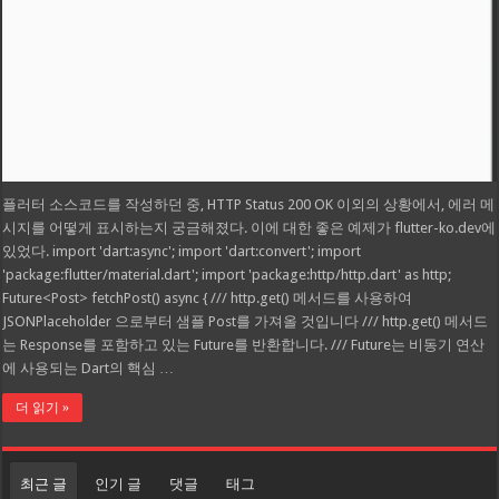
플러터 소스코드를 작성하던 중, HTTP Status 200 OK 이외의 상황에서, 에러 메
시지를 어떻게 표시하는지 궁금해졌다. 이에 대한 좋은 예제가 flutter-ko.dev에
있었다. import 'dart:async'; import 'dart:convert'; import
'package:flutter/material.dart'; import 'package:http/http.dart' as http;
Future<Post> fetchPost() async { /// http.get() 메서드를 사용하여
JSONPlaceholder 으로부터 샘플 Post를 가져올 것입니다 /// http.get() 메서드
는 Response를 포함하고 있는 Future를 반환합니다. /// Future는 비동기 연산
에 사용되는 Dart의 핵심 …
더 읽기 »
최근 글
인기 글
댓글
태그