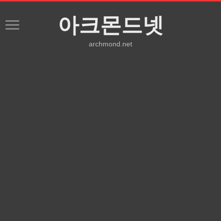
아크몬드넷
archmond.net