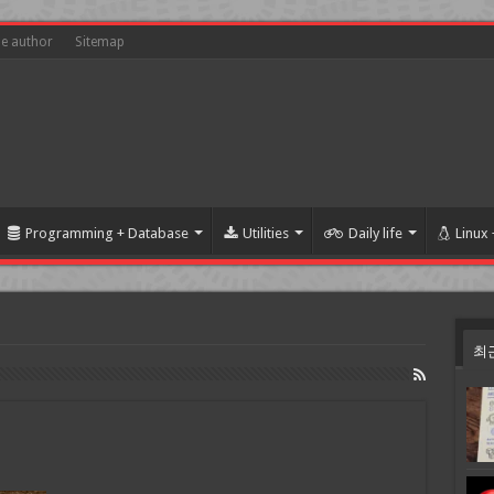
he author
Sitemap
Programming + Database
Utilities
Daily life
Linux
최