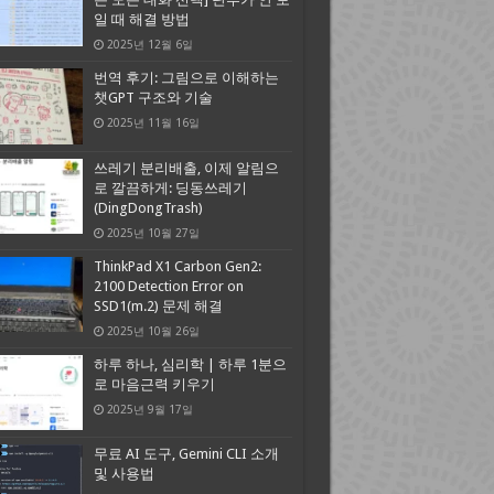
일 때 해결 방법
2025년 12월 6일
번역 후기: 그림으로 이해하는
챗GPT 구조와 기술
2025년 11월 16일
쓰레기 분리배출, 이제 알림으
로 깔끔하게: 딩동쓰레기
(DingDongTrash)
2025년 10월 27일
ThinkPad X1 Carbon Gen2:
2100 Detection Error on
SSD1(m.2) 문제 해결
2025년 10월 26일
하루 하나, 심리학 | 하루 1분으
로 마음근력 키우기
2025년 9월 17일
무료 AI 도구, Gemini CLI 소개
및 사용법