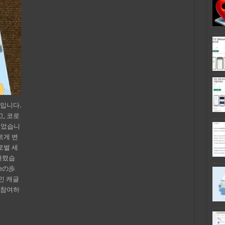
기입니다.
, 코로
이었습니
르게 변
로벌 세
내렸습
eの歩
인 캐글
에 참여하