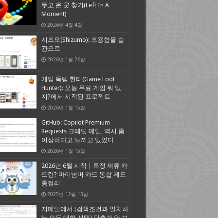
두고 온 곳 찾기(Left In A
Moment)
2026년 4월 4일
시즈모(Shizumo): 조용함을 습
관으로
2026년 1월 26일
게임 득템 헌터(Game Loot
Hunter): 오늘 무료 게임 뭐 있
지?에서 시작된 프로젝트
2026년 1월 15일
GitHub: Copilot Premium
Requests 크레딧 메일, 역시 좀
이상하다고 느끼고 있었다
2026년 1월 15일
2026년 6월 시작｜특정 재류 카
드란? 마이넘버 카드 통합 제도
총정리
2025년 12월 13일
지메일에서 [검색조건과 일치하
는 모든 대화 선택] 단추가 안 보