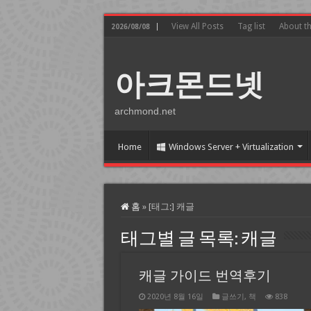
View All Posts
Tag list
About t
2026/08/08
아크몬드넷
archmond.net
Home
Windows Server + Virtualization
홈
»
[태그:]
캐글
태그별 글 목록:
캐글
캐글 가이드 번역후기
2020년 8월 16일
글쓰기
,
책
838