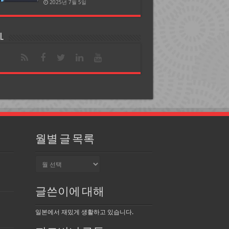
2025년 7월 5일
l
월별 글 목록
월
별
글
목
글쓴이에 대해
록
일본에서 재밌게 생활하고 있습니다.