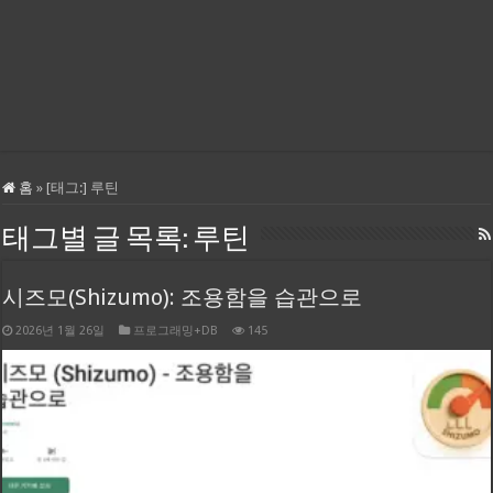
홈
»
[태그:]
루틴
태그별 글 목록:
루틴
시즈모(Shizumo): 조용함을 습관으로
2026년 1월 26일
프로그래밍+DB
145