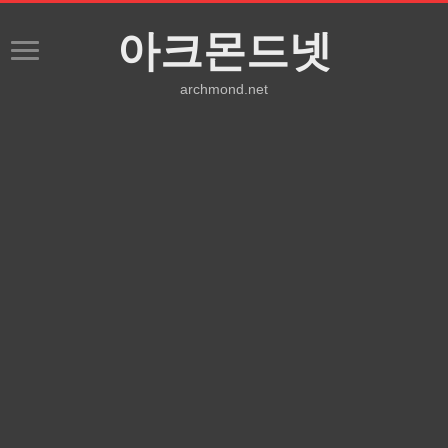
아크몬드넷
archmond.net