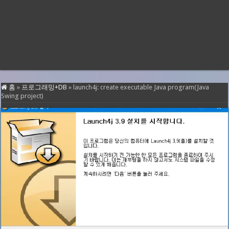
홈
»
프로그래밍+DB
»
launch4j: create executable Java program(Java
Swing project)