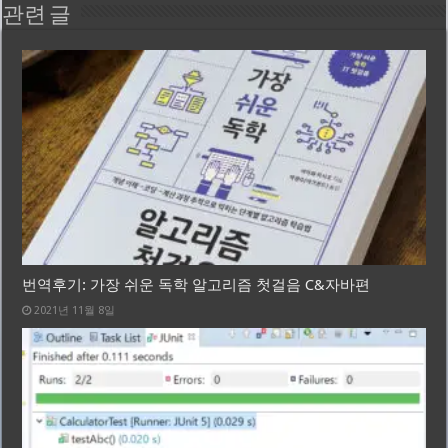
관련 글
번역후기: 가장 쉬운 독학 알고리즘 첫걸음 C&자바편
2021년 11월 8일