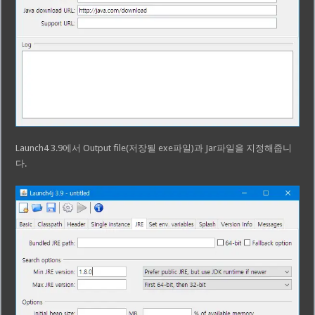
Launch4 3.9에서 Output file(저장될 exe파일)과 Jar파일을 지정해줍니
다.