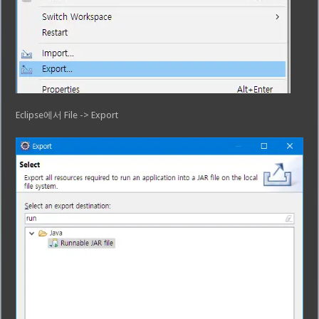
Eclipse에서 File -> Export