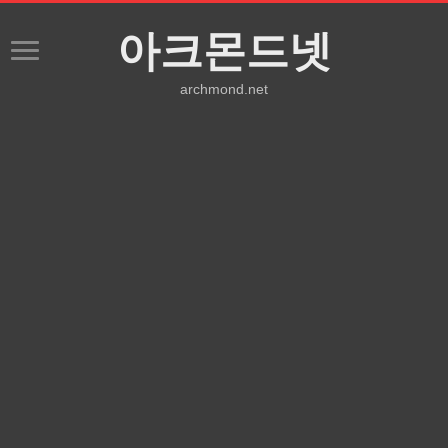
아크몬드넷
archmond.net