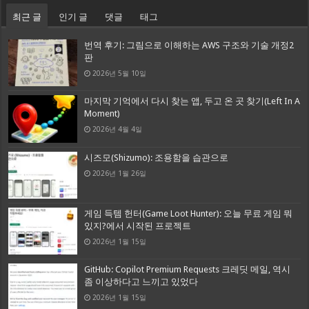
최근 글
인기 글
댓글
태그
번역 후기: 그림으로 이해하는 AWS 구조와 기술 개정2
판
2026년 5월 10일
마지막 기억에서 다시 찾는 앱, 두고 온 곳 찾기(Left In A
Moment)
2026년 4월 4일
시즈모(Shizumo): 조용함을 습관으로
2026년 1월 26일
게임 득템 헌터(Game Loot Hunter): 오늘 무료 게임 뭐
있지?에서 시작된 프로젝트
2026년 1월 15일
GitHub: Copilot Premium Requests 크레딧 메일, 역시
좀 이상하다고 느끼고 있었다
2026년 1월 15일