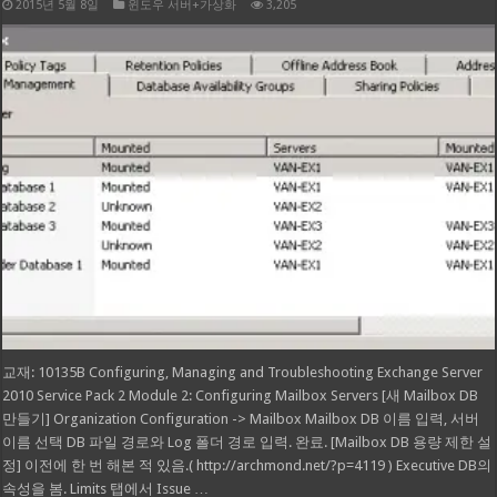
2015년 5월 8일
윈도우 서버+가상화
3,205
교재: 10135B Configuring, Managing and Troubleshooting Exchange Server
2010 Service Pack 2 Module 2: Configuring Mailbox Servers [새 Mailbox DB
만들기] Organization Configuration -> Mailbox Mailbox DB 이름 입력, 서버
이름 선택 DB 파일 경로와 Log 폴더 경로 입력. 완료. [Mailbox DB 용량 제한 설
정] 이전에 한 번 해본 적 있음.( http://archmond.net/?p=4119 ) Executive DB의
속성을 봄. Limits 탭에서 Issue …