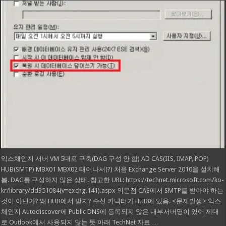
익스체인지 서버 VM 5대로 구축(DAG 구성 안 함) AD CAS(IIS, IMAP, POP)
HUB(SMTP) MBX01 MBX02 태어나서(?) 처음 Exchange Server 2010을 설치해
봄. DAG를 구성하지 않은 상태. 참고한 URL: https://technet.microsoft.com/ko-
kr/library/dd351084(v=exchg.141).aspx 의문점 CAS에서 SMTP를 받아야 하는
것이 아닌가? 왜 HUB에서 받지? 수신 커넥터가 HUB에 있음. <문제발생> 익스
체인지 Autodiscover에 Public DNS에 등록되지 않은 내부서버명이 있어 제대
로 Outlook에서 사용되지 않는 듯 아래 TechNet 자료 …