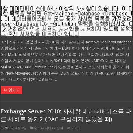
어제 지워지지 않았던 사서함 DB를 다시 살펴봤다. Remove-MailboxDatabase
명령으로 삭제되지 않음 삭제하려는 DB에 하나 이상의 사서함이 있다고 한다.
Get-Mailbox 명령으로 뭔가 들어 있나 살펴봄. 아무 결과가 나타나지 않자, 시
스템 사서함이 없나 살펴보니 MBX01 쪽에 붙어 있었다. MBX01에는 삭제할
Mailbox Database 1565579055가 있는 곳이었다. 시스템 사서함을 옮기기 위
해 New-MoveRequest 명령어 동원. DB가 오프라인이라 안된다고 함. 탑재해야
하는가 보다. 분리했던 DB 탑재 …
더 읽기 »
Exchange Server 2010: 사서함 데이터베이스를 다
른 서버로 옮기기(DAG 구성하지 않았을 때)
2015년 4월 3일
윈도우 서버+가상화
5,360