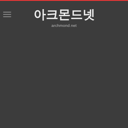
아크몬드넷
archmond.net