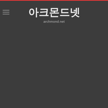
아크몬드넷
archmond.net