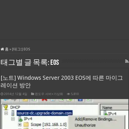
홈
»
[태그:]
EOS
태그별 글 목록:
EOS
[노트] Windows Server 2003 EOS에 따른 마이그
레이션 방안
2014년 12월 4일
윈도우 서버+가상화
5,810