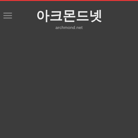
아크몬드넷
archmond.net