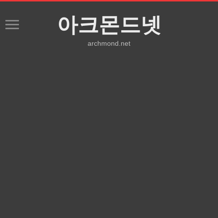
아크몬드넷
archmond.net