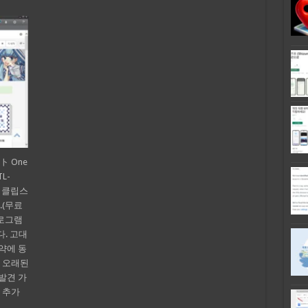
 One
L-
로 클립스
.(무료
 프로그램
다. 고대
 계약에 동
치 오래된
 발견 가
 추가