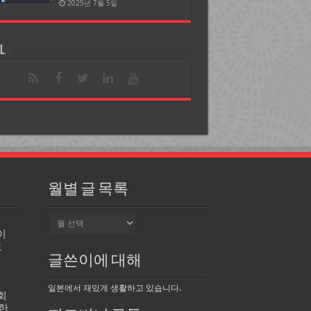
2025년 7월 5일
l
월별 글 목록
월
별
이
글
보
목
글쓴이에 대해
록
일본에서 재밌게 생활하고 있습니다.
회
한