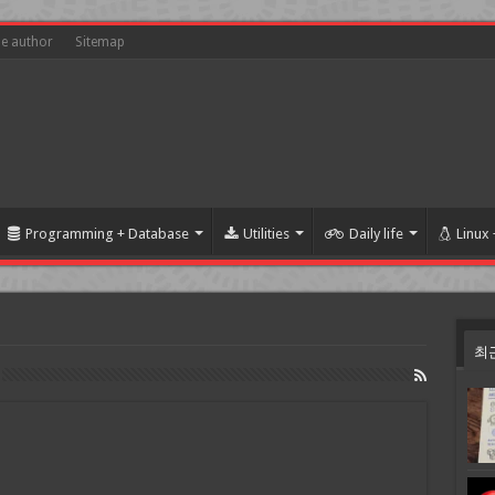
he author
Sitemap
Programming + Database
Utilities
Daily life
Linux
최