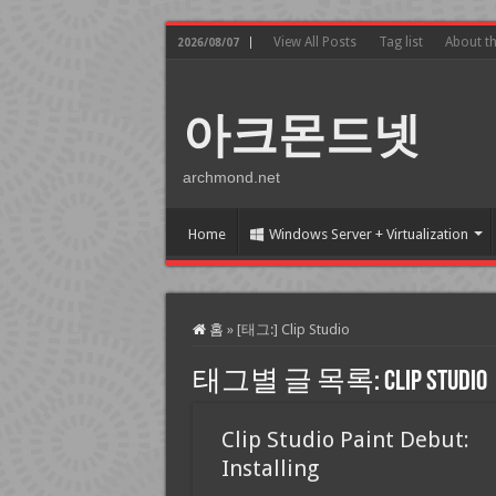
View All Posts
Tag list
About t
2026/08/07
아크몬드넷
archmond.net
Home
Windows Server + Virtualization
홈
»
[태그:]
Clip Studio
태그별 글 목록:
Clip Studio
Clip Studio Paint Debut:
Installing