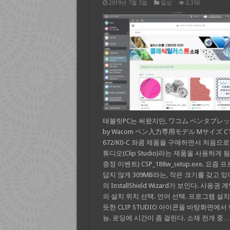
2019년 7월 5일
일상
2,350
태블릿PC는 써왔지만, ワコム ペンタブレット
by Wacom ペン入力専用モデル Mサイズ CT
672/K0-C 와콤 제품을 구매하면서 처음으
튜디오(Clip Studio)라는 제품을 사용하게 됨
증정 이벤트) CSP_188w_setup.exe. 요즘
답지 않게 309MB라는, 작은 크기를 갖고 있
의 InstallShield Wizard가 보인다. 사용권
의 설치 위치 선택. 언어 선택. 프로그램 설
듯한 CLIP STUDIO 아이콘을 바탕화면에서
능. 로딩에 시간이 좀 걸린다. 소재 전개 중…
…