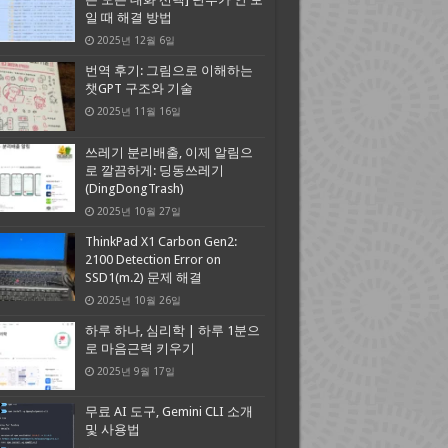
일 때 해결 방법
2025년 12월 6일
번역 후기: 그림으로 이해하는
챗GPT 구조와 기술
2025년 11월 16일
쓰레기 분리배출, 이제 알림으
로 깔끔하게: 딩동쓰레기
(DingDongTrash)
2025년 10월 27일
ThinkPad X1 Carbon Gen2:
2100 Detection Error on
SSD1(m.2) 문제 해결
2025년 10월 26일
하루 하나, 심리학 | 하루 1분으
로 마음근력 키우기
2025년 9월 17일
무료 AI 도구, Gemini CLI 소개
및 사용법