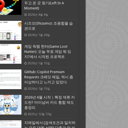
두고 온 곳 찾기(Left In A
Moment)
2026년 4월 4일
시즈모(Shizumo): 조용함을 습
관으로
2026년 1월 26일
게임 득템 헌터(Game Loot
Hunter): 오늘 무료 게임 뭐 있
지?에서 시작된 프로젝트
2026년 1월 15일
GitHub: Copilot Premium
Requests 크레딧 메일, 역시 좀
이상하다고 느끼고 있었다
2026년 1월 15일
2026년 6월 시작｜특정 재류 카
드란? 마이넘버 카드 통합 제도
총정리
2025년 12월 13일
지메일에서 [검색조건과 일치하
는 모든 대화 선택] 단추가 안 보