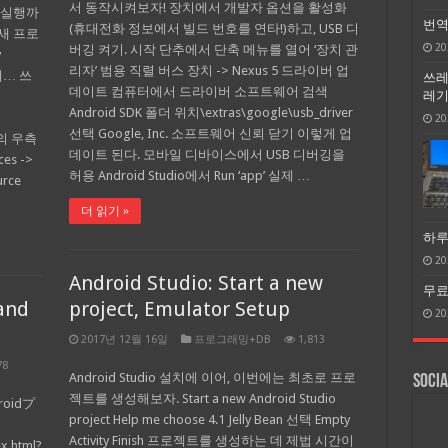
서 동작시켜보자! 장치에서 개발자 옵션을 활성화
 실행까
번역
(휴대전화 정보에서 빌드 번호를 연타!)하고, USB 디
새 프로
20
버깅 켜기. 시작 단추에서 단축 메뉴를 열어 ‘장치 관
y
리자’ 범용 직렬 버스 장치 -> Nexus 5 드라이버 업
소개… 쓰
쓰레
데이트 컴퓨터에서 드라이버 소프트웨어 검색
레기 
Android SDK 폴더 위치\extras\google\usb_driver
20
선택 Google, Inc. 소프트웨어 신뢰 닫기 이렇게 업
t의 우측
데이트 된다. 모바일 디바이스에서 USB 디버깅을
es ->
허용 Android Studio에서 Run ‘app’ 실제 …
urce
더 읽기 »
하루
20
Android Studio: Start a new
무료 
 and
project, Emulator Setup
20
2017년 12월 16일
프로그래밍+DB
1,813
78
Android Studio 설치에 이어, 이번에는 최초로 프로
Socia
젝트를 생성해보자. Start a new Android Studio
oidプ
project Help me choose 4.1 Jelly Bean 선택 Empty
Activity Finish 프로젝트를 생성하는 데 제법 시간이
x.html?