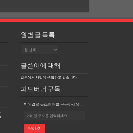
월별 글 목록
월
별
글
목
글쓴이에 대해
록
자
일본에서 재밌게 생활하고 있습니다.
피드버너 구독
울
이메일로 뉴스레터를 구독하세요!
하
보