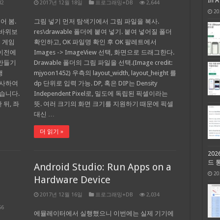
In 
82
2017년 12월 18일
프로그래밍+DB
2,644
20
어 봄.
그림 넣기 먼저 탐색기에서 그림 파일을 복사.
가위바위보
res\drawable 폴더에 붙여 넣기. 붙여 넣어질 폴더
 게임
확인하고, OK 파일명 확인 후 OK 팔레트에서
 이전에
Images -> ImageView 선택, 화면으로 드래그한다.
 만들기
Drawable 폴더의 그림 파일을 선택.(Image credit:
행
mjyoon1452) 우측의 layout_width, layout_height 를
 복사하여
dp 단위로 입력 가능. DP, 혹은 DIP는 Density
넣습니다.
Independent Pixel로, 밀도에 독립된 픽셀이라는
한 뒤, 좌
뜻. 여러 크기의 화면 크기를 지원하기 때문에 픽셀
대신 …
더 읽기 »
20
드 
Android Studio: Run Apps on a
20
Hardware Device
2017년 12월 16일
프로그래밍+DB
2,034
56
에뮬레이터에서 실행했으니 이번에는 실제 기기에