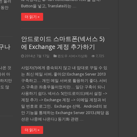
번 눌러
Button을 넣고, Translate라는 …
 동안
더 읽기 »
안드로이드 스마트폰(넥서스 5)
었구나
에 Exchange 계정 추가하기
2014년 7월 17일
윈도우 서버+가상화
7,725
나온 것
사업자(?)에게 종속되지 않고 내 맘대로 꾸밀 수 있
캐쉬 아
는 최신 메일 서버. 좋아요! Exchange Server 2013
 하지만
구축하고… 개인 메일 서버로 활용하기 좋다. 서비
도 많
스 구축은 좌충우돌이었지만… 일단 구축이 되니
사용하기 쉽다. 넥서스 5(안드로이드)에서 설정 –>
계정 추가 –> Exchange 계정 –> 이메일 계정과 비
밀 번호로 로그인. Exchange 선택. Android의 보
안 기능을 통제하는 Exchange Server 2013.(해당 옵
션은 나중에 나온다.) 동기화 관련 …
더 읽기 »