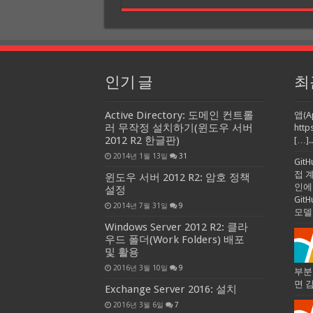
인기 글
최
Active Directory: 도메인 컨트롤
앱(A
러 무작정 설치하기(윈도우 서버
http
2012 R2 한글판)
[…]..
2014년 1월 13일
31
Git
접 
윈도우 서버 2012 R2: 암호 정책
인에
설정
Gi
2014년 7월 31일
9
모델
Windows Server 2012 R2: 클라
우드 폴더(Work Folders) 배포
및 활용
2016년 3월 10일
9
부분
면 
Exchange Server 2016: 설치
2016년 3월 6일
7