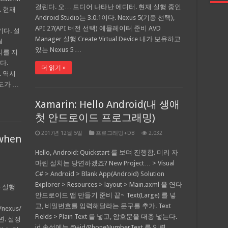
걸린다. 오… 드디어 나타난 에디터. 현재 실행 중인
. 현재
Android Studio는 3.0.1이다. Nexus 5(기종 선택),
API 27(API 버전 선택) 에뮬레이터 준비 AVD
크기다. 설
Manager 실행 Create Virtual Device 내가 보유하고
l
있는 Nexus 5 …
리를 지
한다.
더 읽기 »
. 역시
도가 …
Xamarin: Hello Android(내 생애
첫 안드로이드 프로그래밍)
2017년 12월 5일
프로그래밍+DB
2,032
 when
Hello, Android: Quickstart 를 보며 진행함. 미리 자
마린 설치는 당연하겠죠? New Project… > Visual
C# > Android > Blank App(Android) Solution
Explorer > Resources > layout > Main.axml 을 연다
 실행
안드로이드 앱 만들기 준비 끝~ Text(Large) 를 넣
고, 비밀번호를 입력해달라는 문구를 추가. Text
/nexus/
Fields > Plain Text 를 넣고, 암호문을 대충 넣는다.
답변. 설정
id 속성에는 @+id/PhoneNumberText 를 입력.