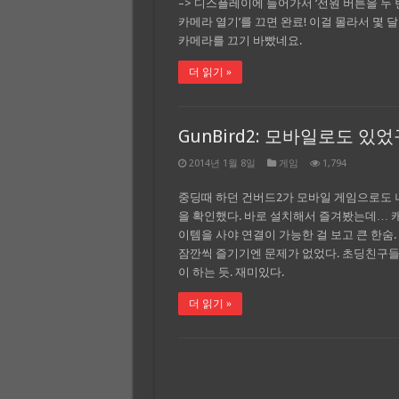
–> 디스플레이에 들어가서 ‘전원 버튼을 두 
카메라 열기’를 끄면 완료! 이걸 몰라서 몇 달
카메라를 끄기 바빴네요.
더 읽기 »
GunBird2: 모바일로도 있
2014년 1월 8일
게임
1,794
중딩때 하던 건버드2가 모바일 게임으로도 
을 확인했다. 바로 설치해서 즐겨봤는데… 
이템을 사야 연결이 가능한 걸 보고 큰 한숨.
잠깐씩 즐기기엔 문제가 없었다. 초딩친구들
이 하는 듯. 재미있다.
더 읽기 »