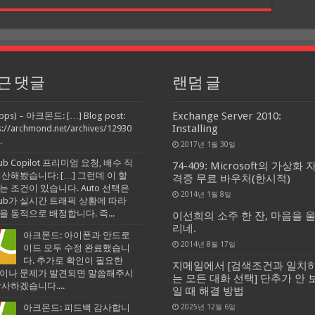
근 댓글
랜덤 글
Exchange Server 2010:
pps) – 아크몬드: […] Blog post:
Installing
s://archmond.net/archives/12930
.
2017년 1월 30일
Hub Copilot 프리미엄 요청, 배수 직
74-409: Microsoft의 가상화 
계산해봤습니다: […] 그런데 이 할
격증 무료 바우처(한시적)
는 조건이 있습니다. Auto 선택은
2014년 1월 8일
tHub가 실시간 트래픽 상황에 따라
을 동적으로 배정합니다. 즉...
이선희의 소주 한 잔, 마음을 
리네.
아크몬드: 아이폰과 안드로
2014년 8월 17일
이드 모두 수정 완료했습니
다. 추가로 확인이 필요한
지메일에서 [검색조건과 일치
이나 문제가 발견되면 말씀해주시
는 모든 대화 선택] 단추가 안 
감사하겠습니다....
일 때 해결 방법
아크몬드: 피드백 감사합니
2025년 12월 6일