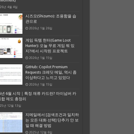
A Moment)
26년 4월 4일
시즈모(Shizumo): 조용함을 습
관으로
2026년 1월 26일
게임 득템 헌터(Game Loot
Hunter): 오늘 무료 게임 뭐 있
지?에서 시작된 프로젝트
2026년 1월 15일
GitHub: Copilot Premium
Requests 크레딧 메일, 역시 좀
이상하다고 느끼고 있었다
2026년 1월 15일
26년 6월 시작｜특정 재류 카드란? 마이넘버 카
통합 제도 총정리
25년 12월 13일
지메일에서 [검색조건과 일치하
는 모든 대화 선택] 단추가 안 보
일 때 해결 방법
2025년 12월 6일