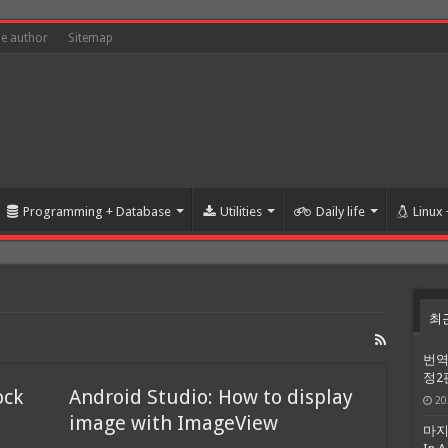
he author
Sitemap
Programming + Database
Utilities
Daily life
Linux
최
번역
정2
ock
Android Studio: How to display
20
image with ImageView
마지