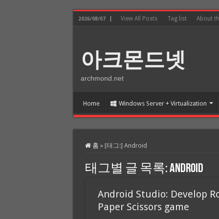
View All Posts
Tag list
About t
2026/08/07
아크몬드넷
archmond.net
Home
Windows Server + Virtualization
홈
»
[태그:]
Android
태그별 글 목록:
Android
Android Studio: Develop R
Paper Scissors game