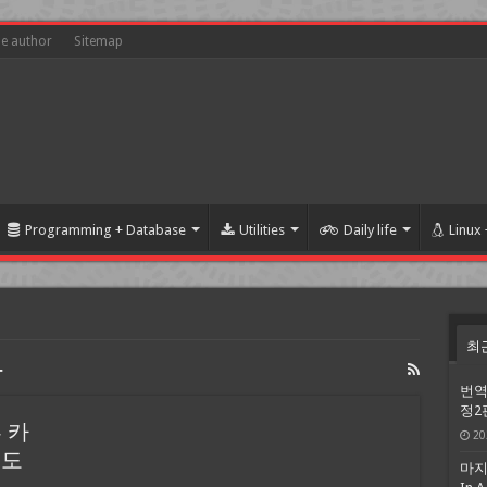
he author
Sitemap
Programming + Database
Utilities
Daily life
Linux
최
활
번역
정2
 카
20
제도
마지