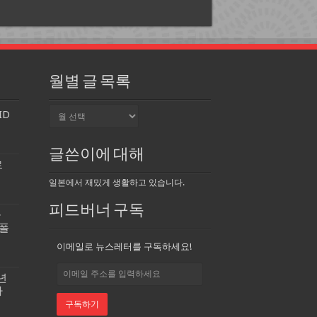
월별 글 목록
월
ID
별
글
목
글쓴이에 대해
록
로
일본에서 재밌게 생활하고 있습니다.
피드버너 구독
급
 폴
이메일로 뉴스레터를 구독하세요!
0년
다