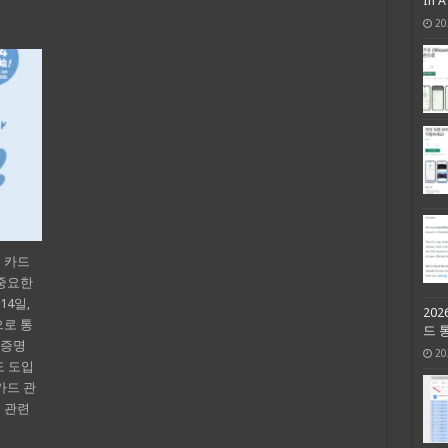
In 
20
 카드
 중요한
14일,
20
으로 통
드 
 증명
20
 도입
카드 관
 관련