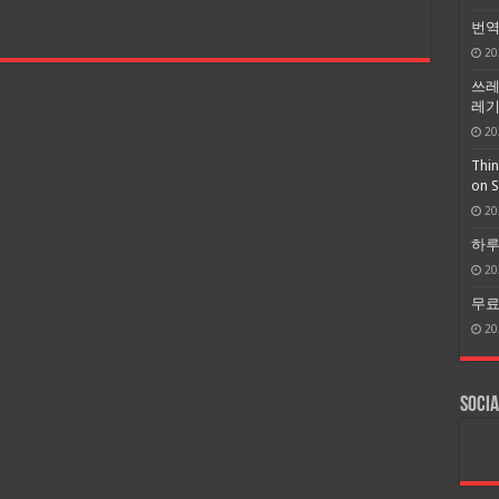
번역
20
쓰레
레기 
20
Thin
on 
20
하루
20
무료 
20
Socia