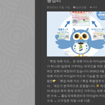
총정리
2025년 12월 13일
일본생활
435
「특정 재류 카드」로 재류 카드와 마이넘버
가 하나로! 일본에 거주하는 외국인을 위한
제도 변화가 예정되어 있습니다.2026년 6월 
재류 카드와 마이넘버 카드의 기능을 한 장
합한
「특정 재류 카드 / 특정 특별영주자
서」 제도가 본격적으로 운용됩니다.
제도
의 배경과 목적 현재 외국인 거주자는 재류 
련 수속 → 출입국재류관리국 마이넘버 카드
수속 → 시구정촌 처럼 서로 다른 …