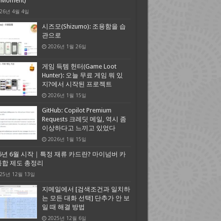
A Moment)
26년 4월 4일
시즈모(Shizumo): 조용함을 습
관으로
2026년 1월 26일
게임 득템 헌터(Game Loot
Hunter): 오늘 무료 게임 뭐 있
지?에서 시작된 프로젝트
2026년 1월 15일
GitHub: Copilot Premium
Requests 크레딧 메일, 역시 좀
이상하다고 느끼고 있었다
2026년 1월 15일
26년 6월 시작｜특정 재류 카드란? 마이넘버 카
통합 제도 총정리
25년 12월 13일
지메일에서 [검색조건과 일치하
는 모든 대화 선택] 단추가 안 보
일 때 해결 방법
2025년 12월 6일