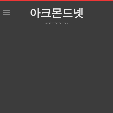
아크몬드넷
archmond.net