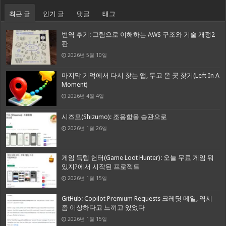
최근 글
인기 글
댓글
태그
번역 후기: 그림으로 이해하는 AWS 구조와 기술 개정2
판
2026년 5월 10일
마지막 기억에서 다시 찾는 앱, 두고 온 곳 찾기(Left In A
Moment)
2026년 4월 4일
시즈모(Shizumo): 조용함을 습관으로
2026년 1월 26일
게임 득템 헌터(Game Loot Hunter): 오늘 무료 게임 뭐
있지?에서 시작된 프로젝트
2026년 1월 15일
GitHub: Copilot Premium Requests 크레딧 메일, 역시
좀 이상하다고 느끼고 있었다
2026년 1월 15일