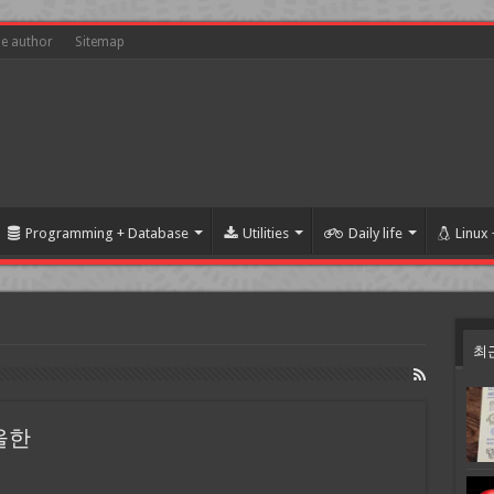
he author
Sitemap
Programming + Database
Utilities
Daily life
Linux
최
우울한