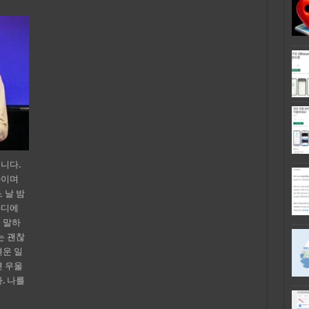
니다.
자이며
 날 밤
마디에
 말하
는 괜찮
려운 일
면 우울
. 나를