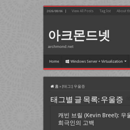
View All Posts
Tag list
About t
2026/08/06
아크몬드넷
archmond.net
Home
Windows Server + Virtualization
홈
»
[태그:]
우울증
태그별 글 목록:
우울증
캐빈 브릴 (Kevin Breel): 
희극인의 고백