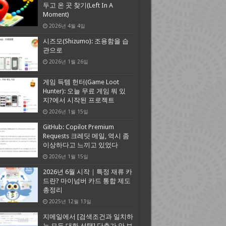
두고 온 곳 찾기(Left In A
Moment)
2026년 4월 4일
시즈모(Shizumo): 조용함을 습
관으로
2026년 1월 26일
게임 득템 헌터(Game Loot
Hunter): 오늘 무료 게임 뭐 있
지?에서 시작된 프로젝트
2026년 1월 15일
GitHub: Copilot Premium
Requests 크레딧 메일, 역시 좀
이상하다고 느끼고 있었다
2026년 1월 15일
2026년 6월 시작｜특정 재류 카
드란? 마이넘버 카드 통합 제도
총정리
2025년 12월 13일
지메일에서 [검색조건과 일치하
는 모든 대화 선택] 단추가 안 보