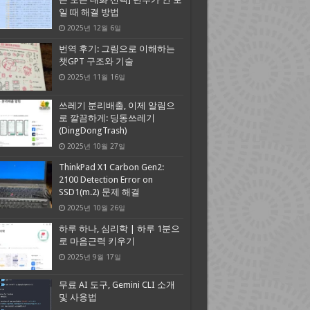
일 때 해결 방법
2025년 12월 6일
번역 후기: 그림으로 이해하는
챗GPT 구조와 기술
2025년 11월 16일
쓰레기 분리배출, 이제 알림으
로 깔끔하게: 딩동쓰레기
(DingDongTrash)
2025년 10월 27일
ThinkPad X1 Carbon Gen2:
2100 Detection Error on
SSD1(m.2) 문제 해결
2025년 10월 26일
하루 하나, 심리학 | 하루 1분으
로 마음근력 키우기
2025년 9월 17일
무료 AI 도구, Gemini CLI 소개
및 사용법