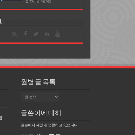
2025년 7월 5일
l
월별 글 목록
월
별
글
목
글쓴이에 대해
록
결
일본에서 재밌게 생활하고 있습니다.