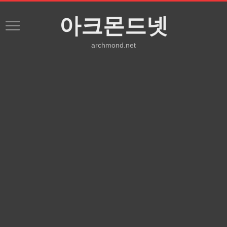
아크몬드넷
archmond.net