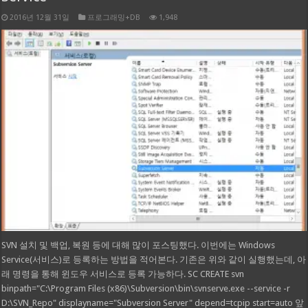
2016년 12월 31일
프로그래밍+DB
1,948
SVN 설치 및 백업, 복원 등에 대해 많이 포스팅했다. 이번에는 Windows
Service(서비스)로 등록하는 방법을 적어본다. 기존은 위와 같이 실행했는데, 아
래 명령을 통해 윈도우 서비스로 등록 가능하다. SC CREATE svn
binpath="C:\Program Files (x86)\Subversion\bin\svnserve.exe --service -r
D:\SVN_Repo" displayname="Subversion Server" depend=tcpip start=auto 앞