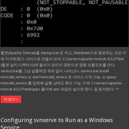
톰캣(Apache Tomcat)을 startup.bat 로 켜고, shutdown으로 종료하는 것은 이
제 지겨워졌다. 서비스로 만들어 보자. C:\servers\apache-tomcat-8.0.37\bin
(톰캣 설치 디렉터리)에 들어가 관리자 권한으로 명령 프롬프트를 연다.
service.bat를 그냥 실행하면 위와 같이 나타난다. service.bat install
tomcat8_service sc start tomcat8_service 로 서비스 시작 가능. sc query
tomcat8_service 를 입력해 실행 상태도 확인 가능. 이제 C:\servers\apache-
tomcat-8.0.37\webapps 폴더에 war 파일만 넣으면 된다. 잘 동작한다. ^^
더 읽기 »
Configuring svnserve to Run as a Windows
Service