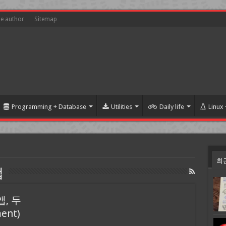
he author
Sitemap
Programming + Database
Utilities
Daily life
Linux
최
앱
, 두
ent)