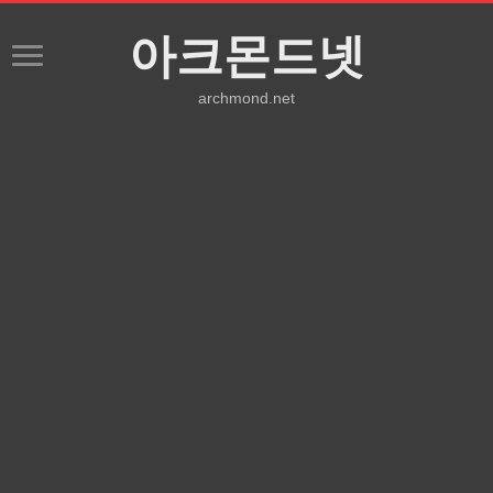
아크몬드넷
archmond.net