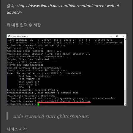
출처: <
https://www.linuxbabe.com/bittorrent/qbittorrent-web-ui-
ubuntu
>
위 내용 입력 후 저장
sudo systemctl start qbittorrent-nox
서비스 시작