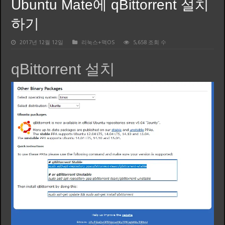
Ubuntu Mate에 qBittorrent 설치
하기
2017년 12월 12일
리눅스+맥OS
5,658 조회 수
qBittorrent 설치