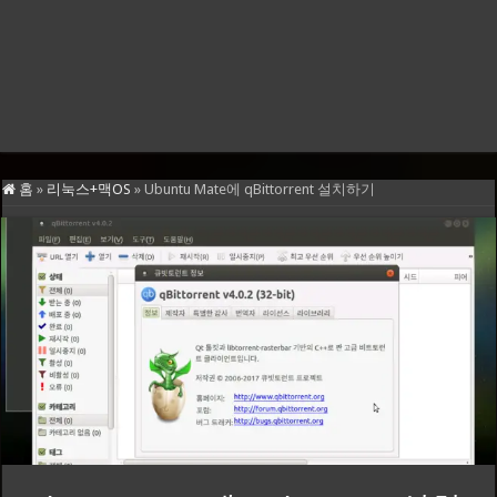
홈
»
리눅스+맥OS
»
Ubuntu Mate에 qBittorrent 설치하기