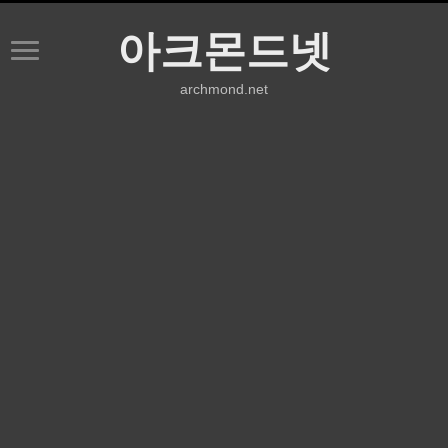
아크몬드넷
archmond.net