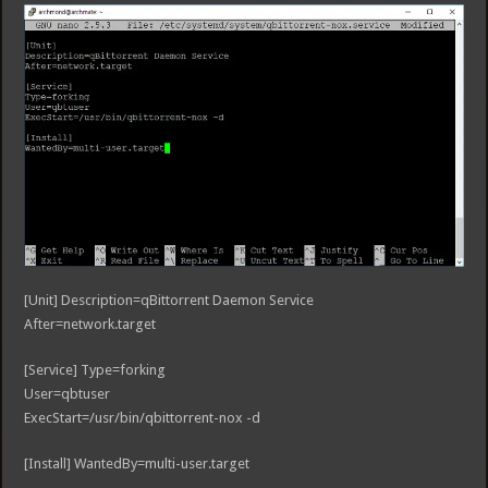
[Unit] Description=qBittorrent Daemon Service
After=network.target
[Service] Type=forking
User=qbtuser
ExecStart=/usr/bin/qbittorrent-nox -d
[Install] WantedBy=multi-user.target