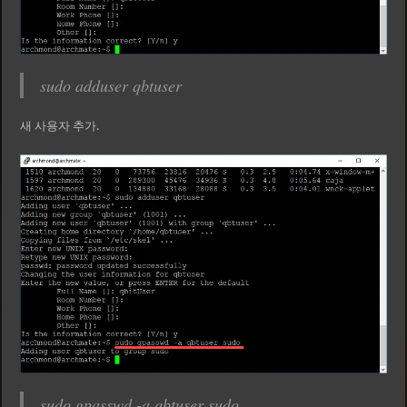
sudo adduser qbtuser
새 사용자 추가.
sudo gpasswd -a qbtuser sudo