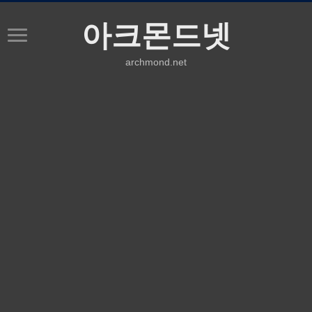
아크몬드넷
archmond.net