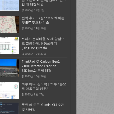
일 때 해결 방법
2025년 12월 6일
번역 후기: 그림으로 이해하는
챗GPT 구조와 기술
2025년 11월 16일
쓰레기 분리배출, 이제 알림으
로 깔끔하게: 딩동쓰레기
(DingDongTrash)
2025년 10월 27일
ThinkPad X1 Carbon Gen2:
2100 Detection Error on
SSD1(m.2) 문제 해결
2025년 10월 26일
하루 하나, 심리학 | 하루 1분으
로 마음근력 키우기
2025년 9월 17일
무료 AI 도구, Gemini CLI 소개
및 사용법