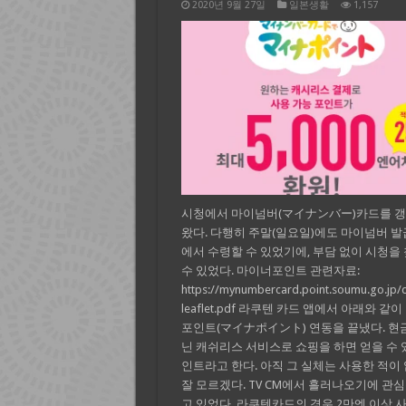
2020년 9월 27일
일본생활
1,157
시청에서 마이넘버(マイナンバー)카드를 
왔다. 다행히 주말(일요일)에도 마이넘버 발
에서 수령할 수 있었기에, 부담 없이 시청을
수 있었다. 마이너포인트 관련자료:
https://mynumbercard.point.soumu.go.jp/
leaflet.pdf 라쿠텐 카드 앱에서 아래와 같
포인트(マイナポイント) 연동을 끝냈다. 현
닌 캐쉬리스 서비스로 쇼핑을 하면 얻을 수 
인트라고 한다. 아직 그 실체는 사용한 적이
잘 모르겠다. TV CM에서 흘러나오기에 관
고 있었다. 라쿠텐카드의 경우 2만엔 이상 사