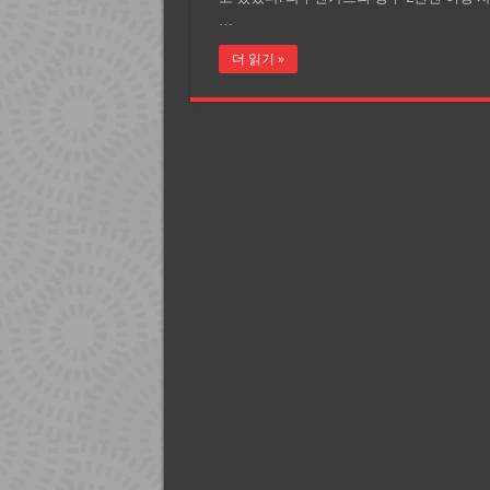
…
더 읽기 »