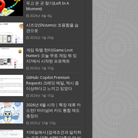
두고 온 곳 찾기(Left In A
Moment)
2026년 4월 4일
시즈모(Shizumo): 조용함을 습
관으로
2026년 1월 26일
게임 득템 헌터(Game Loot
Hunter): 오늘 무료 게임 뭐 있
지?에서 시작된 프로젝트
2026년 1월 15일
GitHub: Copilot Premium
Requests 크레딧 메일, 역시 좀
이상하다고 느끼고 있었다
2026년 1월 15일
2026년 6월 시작｜특정 재류 카
드란? 마이넘버 카드 통합 제도
총정리
2025년 12월 13일
지메일에서 [검색조건과 일치하
는 모든 대화 선택] 단추가 안 보