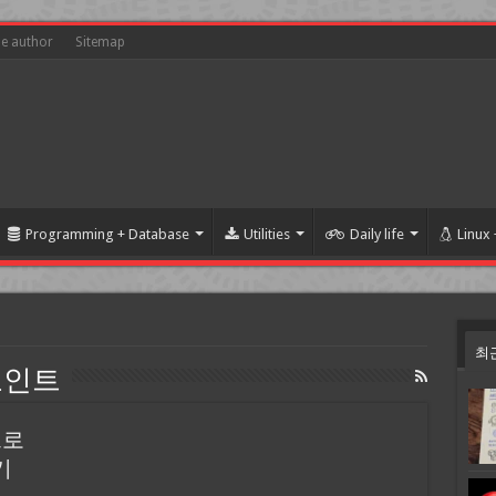
he author
Sitemap
Programming + Database
Utilities
Daily life
Linux
최
포인트
트로
기