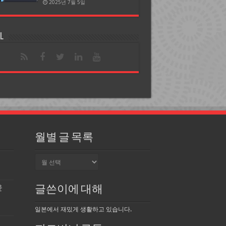
2025년 7월 5일
l
월별 글 목록
월
별
글
목
윤
글쓴이에 대해
록
일본에서 재밌게 생활하고 있습니다.