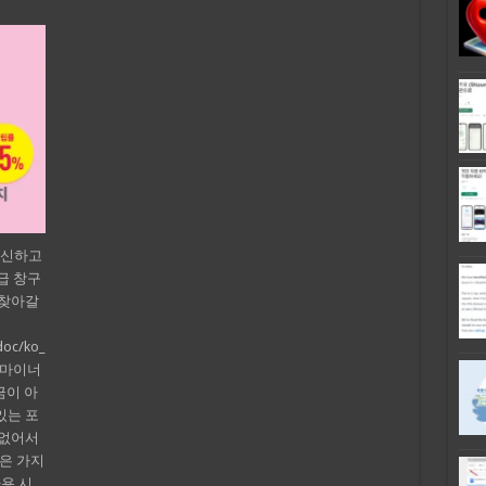
갱신하고
급 창구
 찾아갈
doc/ko_
이 마이너
금이 아
있는 포
 없어서
심은 가지
용 시