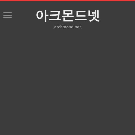
아크몬드넷
archmond.net