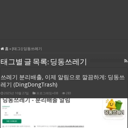
홈
»
[태그:]
딩동쓰레기
태그별 글 목록:
딩동쓰레기
쓰레기 분리배출, 이제 알림으로 깔끔하게: 딩동쓰
레기 (DingDongTrash)
2025년 10월 27일
프로그래밍+DB
283