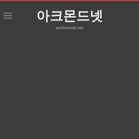
아크몬드넷
archmond.net