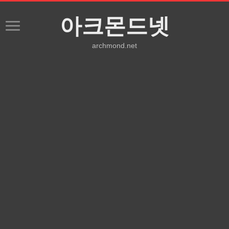
아크몬드넷
archmond.net