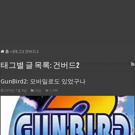
홈
»
[태그:]
건버드2
태그별 글 목록:
건버드2
GunBird2: 모바일로도 있었구나
2014년 1월 8일
게임
1,794