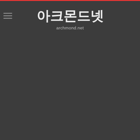
아크몬드넷
archmond.net